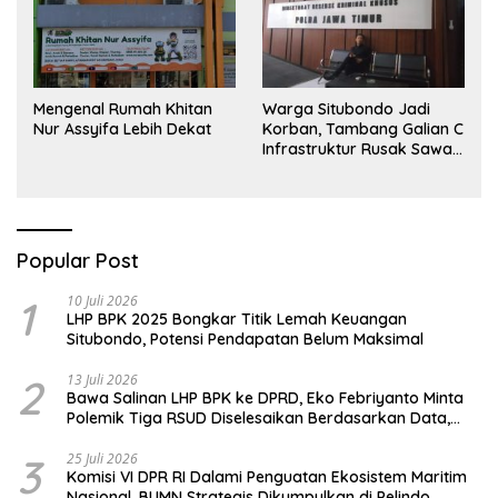
Mengenal Rumah Khitan
Warga Situbondo Jadi
Nur Assyifa Lebih Dekat
Korban, Tambang Galian C
Infrastruktur Rusak Sawah
Milik warga terdampak,
Air, dan Kesehatan warga
terimbas
Popular Post
1
10 Juli 2026
LHP BPK 2025 Bongkar Titik Lemah Keuangan
Situbondo, Potensi Pendapatan Belum Maksimal
2
13 Juli 2026
Bawa Salinan LHP BPK ke DPRD, Eko Febriyanto Minta
Polemik Tiga RSUD Diselesaikan Berdasarkan Data,
Bukan Opini
3
25 Juli 2026
Komisi VI DPR RI Dalami Penguatan Ekosistem Maritim
Nasional, BUMN Strategis Dikumpulkan di Pelindo