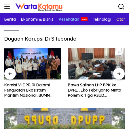
Langsung
ke
konten
Berita
Ekonomi & Bisnis
Kesehatan
Teknologi
Otomo
Dugaan Korupsi Di Situbondo
Komisi VI DPR RI Dalami
Bawa Salinan LHP BPK ke
Penguatan Ekosistem
DPRD, Eko Febriyanto Minta
Maritim Nasional, BUMN
Polemik Tiga RSUD
Strategis Dikumpulkan di
Diselesaikan Berdasarkan
Pelindo Surabaya
Data, Bukan Opini