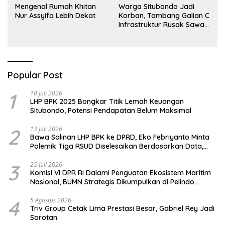
Mengenal Rumah Khitan
Warga Situbondo Jadi
Nur Assyifa Lebih Dekat
Korban, Tambang Galian C
Infrastruktur Rusak Sawah
Milik warga terdampak,
Air, dan Kesehatan warga
terimbas
Popular Post
1
10 Juli 2026
LHP BPK 2025 Bongkar Titik Lemah Keuangan
Situbondo, Potensi Pendapatan Belum Maksimal
2
13 Juli 2026
Bawa Salinan LHP BPK ke DPRD, Eko Febriyanto Minta
Polemik Tiga RSUD Diselesaikan Berdasarkan Data,
Bukan Opini
3
25 Juli 2026
Komisi VI DPR RI Dalami Penguatan Ekosistem Maritim
Nasional, BUMN Strategis Dikumpulkan di Pelindo
Surabaya
4
5 Agustus 2026
Triv Group Cetak Lima Prestasi Besar, Gabriel Rey Jadi
Sorotan