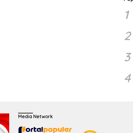
1
2
3
4
Media Network