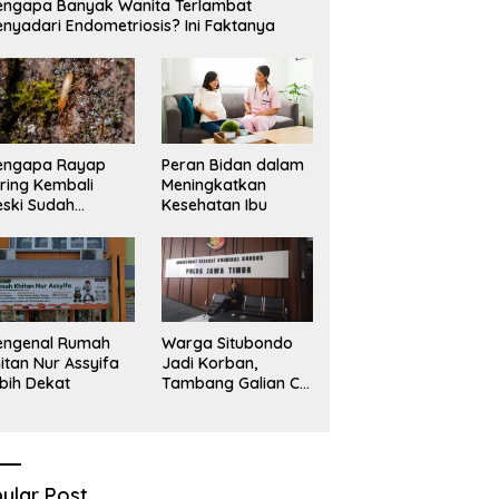
ngapa Banyak Wanita Terlambat
nyadari Endometriosis? Ini Faktanya
engapa Rayap
Peran Bidan dalam
ring Kembali
Meningkatkan
ski Sudah
Kesehatan Ibu
basmi?
engenal Rumah
Warga Situbondo
itan Nur Assyifa
Jadi Korban,
bih Dekat
Tambang Galian C
Infrastruktur Rusak
Sawah Milik warga
terdampak, Air, dan
Kesehatan warga
terimbas
ular Post