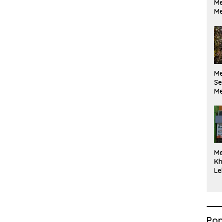
Me
Me
M
Se
Me
Di
M
Kh
Le
Pop