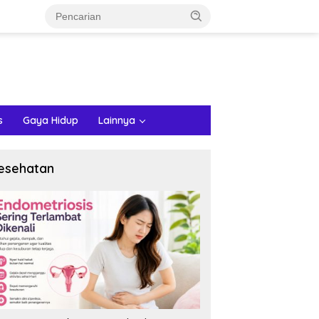
s
Gaya Hidup
Lainnya
esehatan