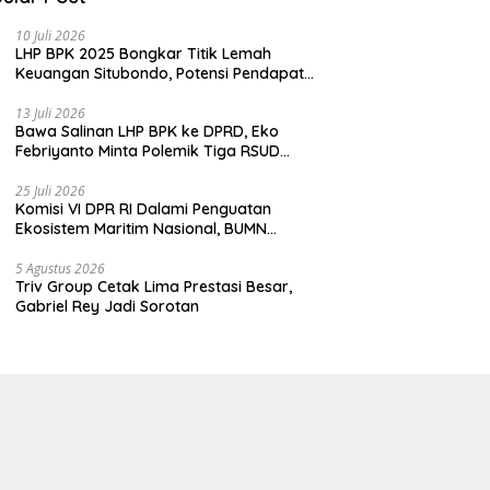
10 Juli 2026
LHP BPK 2025 Bongkar Titik Lemah
Keuangan Situbondo, Potensi Pendapatan
Belum Maksimal
13 Juli 2026
Bawa Salinan LHP BPK ke DPRD, Eko
Febriyanto Minta Polemik Tiga RSUD
Diselesaikan Berdasarkan Data, Bukan
Opini
25 Juli 2026
Komisi VI DPR RI Dalami Penguatan
Ekosistem Maritim Nasional, BUMN
Strategis Dikumpulkan di Pelindo
Surabaya
5 Agustus 2026
Triv Group Cetak Lima Prestasi Besar,
Gabriel Rey Jadi Sorotan