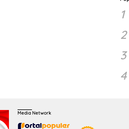
1
2
3
4
Media Network