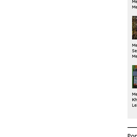
Me
Me
M
Se
Me
Di
M
Kh
Le
Pop