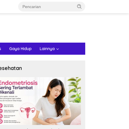
s
Gaya Hidup
Lainnya
esehatan