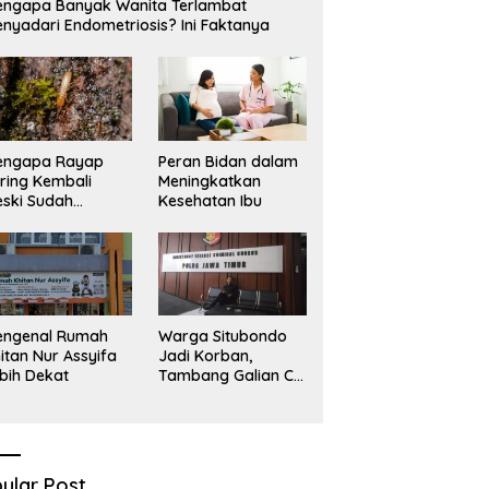
ngapa Banyak Wanita Terlambat
nyadari Endometriosis? Ini Faktanya
engapa Rayap
Peran Bidan dalam
ring Kembali
Meningkatkan
ski Sudah
Kesehatan Ibu
basmi?
engenal Rumah
Warga Situbondo
itan Nur Assyifa
Jadi Korban,
bih Dekat
Tambang Galian C
Infrastruktur Rusak
Sawah Milik warga
terdampak, Air, dan
Kesehatan warga
terimbas
ular Post