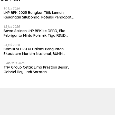
10 Juli 2026
LHP BPK 2025 Bongkar Titik Lemah
Keuangan Situbondo, Potensi Pendapatan
Belum Maksimal
13 Juli 2026
Bawa Salinan LHP BPK ke DPRD, Eko
Febriyanto Minta Polemik Tiga RSUD
Diselesaikan Berdasarkan Data, Bukan
Opini
25 Juli 2026
Komisi VI DPR RI Dalami Penguatan
Ekosistem Maritim Nasional, BUMN
Strategis Dikumpulkan di Pelindo
Surabaya
5 Agustus 2026
Triv Group Cetak Lima Prestasi Besar,
Gabriel Rey Jadi Sorotan