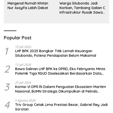
Mengenal Rumah Khitan
Warga Situbondo Jadi
Nur Assyifa Lebih Dekat
Korban, Tambang Galian C
Infrastruktur Rusak Sawah
Milik warga terdampak,
Air, dan Kesehatan warga
terimbas
Popular Post
1
10 Juli 2026
LHP BPK 2025 Bongkar Titik Lemah Keuangan
Situbondo, Potensi Pendapatan Belum Maksimal
2
13 Juli 2026
Bawa Salinan LHP BPK ke DPRD, Eko Febriyanto Minta
Polemik Tiga RSUD Diselesaikan Berdasarkan Data,
Bukan Opini
3
25 Juli 2026
Komisi VI DPR RI Dalami Penguatan Ekosistem Maritim
Nasional, BUMN Strategis Dikumpulkan di Pelindo
Surabaya
4
5 Agustus 2026
Triv Group Cetak Lima Prestasi Besar, Gabriel Rey Jadi
Sorotan