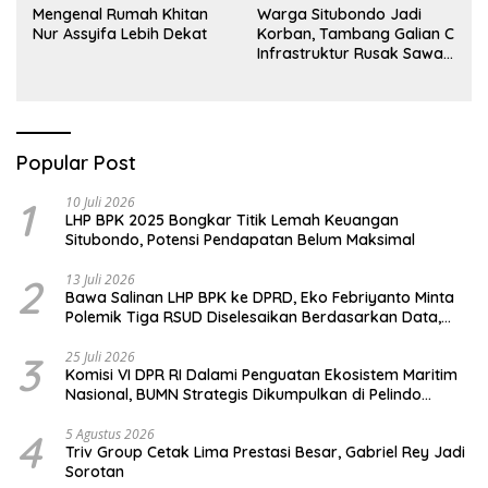
Mengenal Rumah Khitan
Warga Situbondo Jadi
Nur Assyifa Lebih Dekat
Korban, Tambang Galian C
Infrastruktur Rusak Sawah
Milik warga terdampak,
Air, dan Kesehatan warga
terimbas
Popular Post
1
10 Juli 2026
LHP BPK 2025 Bongkar Titik Lemah Keuangan
Situbondo, Potensi Pendapatan Belum Maksimal
2
13 Juli 2026
Bawa Salinan LHP BPK ke DPRD, Eko Febriyanto Minta
Polemik Tiga RSUD Diselesaikan Berdasarkan Data,
Bukan Opini
3
25 Juli 2026
Komisi VI DPR RI Dalami Penguatan Ekosistem Maritim
Nasional, BUMN Strategis Dikumpulkan di Pelindo
Surabaya
4
5 Agustus 2026
Triv Group Cetak Lima Prestasi Besar, Gabriel Rey Jadi
Sorotan