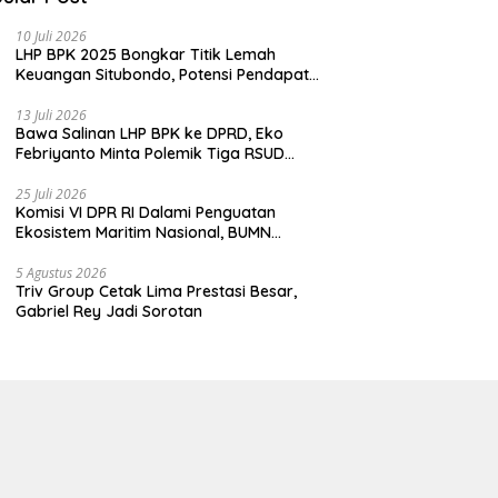
10 Juli 2026
LHP BPK 2025 Bongkar Titik Lemah
Keuangan Situbondo, Potensi Pendapatan
Belum Maksimal
13 Juli 2026
Bawa Salinan LHP BPK ke DPRD, Eko
Febriyanto Minta Polemik Tiga RSUD
Diselesaikan Berdasarkan Data, Bukan
Opini
25 Juli 2026
Komisi VI DPR RI Dalami Penguatan
Ekosistem Maritim Nasional, BUMN
Strategis Dikumpulkan di Pelindo
Surabaya
5 Agustus 2026
Triv Group Cetak Lima Prestasi Besar,
Gabriel Rey Jadi Sorotan