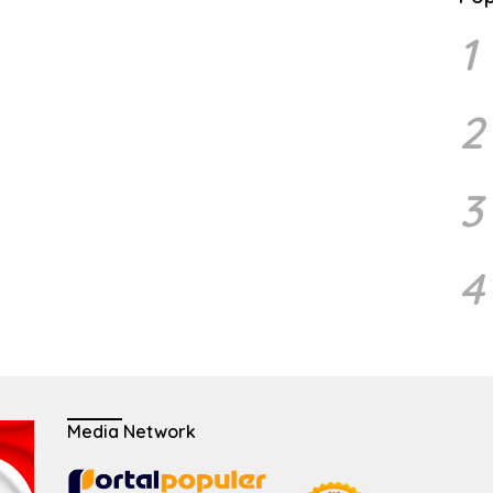
1
2
3
4
Media Network