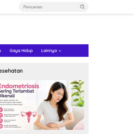
s
Gaya Hidup
Lainnya
esehatan