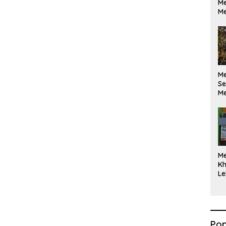
Me
Me
M
Se
Me
Di
M
Kh
Le
Pop