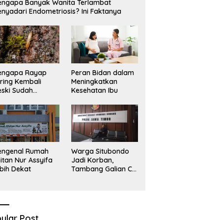
ngapa Banyak Wanita Terlambat
nyadari Endometriosis? Ini Faktanya
engapa Rayap
Peran Bidan dalam
ring Kembali
Meningkatkan
ski Sudah
Kesehatan Ibu
basmi?
engenal Rumah
Warga Situbondo
itan Nur Assyifa
Jadi Korban,
bih Dekat
Tambang Galian C
Infrastruktur Rusak
Sawah Milik warga
terdampak, Air, dan
Kesehatan warga
terimbas
ular Post