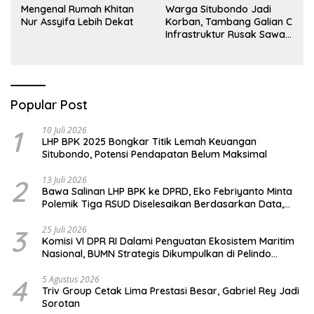
Mengenal Rumah Khitan
Warga Situbondo Jadi
Nur Assyifa Lebih Dekat
Korban, Tambang Galian C
Infrastruktur Rusak Sawah
Milik warga terdampak,
Air, dan Kesehatan warga
terimbas
Popular Post
1
10 Juli 2026
LHP BPK 2025 Bongkar Titik Lemah Keuangan
Situbondo, Potensi Pendapatan Belum Maksimal
2
13 Juli 2026
Bawa Salinan LHP BPK ke DPRD, Eko Febriyanto Minta
Polemik Tiga RSUD Diselesaikan Berdasarkan Data,
Bukan Opini
3
25 Juli 2026
Komisi VI DPR RI Dalami Penguatan Ekosistem Maritim
Nasional, BUMN Strategis Dikumpulkan di Pelindo
Surabaya
4
5 Agustus 2026
Triv Group Cetak Lima Prestasi Besar, Gabriel Rey Jadi
Sorotan