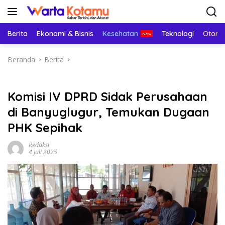
Langsung
ke
konten
Berita
Ekonomi & Bisnis
Kesehatan
Teknologi
Otomo
Beranda
Berita
Komisi IV DPRD Sidak Perusahaan
di Banyuglugur, Temukan Dugaan
PHK Sepihak
Redaksi
4 Juli 2025