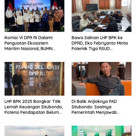
Komisi VI DPR RI Dalami
Bawa Salinan LHP BPK ke
Penguatan Ekosistem
DPRD, Eko Febriyanto Minta
Maritim Nasional, BUMN
Polemik Tiga RSUD
Strategis Dikumpulkan di
Diselesaikan Berdasarkan
Pelindo Surabaya
Data, Bukan Opini
LHP BPK 2025 Bongkar Titik
Di Balik Anjloknya PAD
Lemah Keuangan Situbondo,
Situbondo: Saatnya
Potensi Pendapatan Belum
Pemerintah Menjawab
Maksimal
dengan Data, Bukan
Sekadar Narasi.