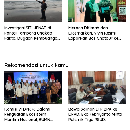
Investigasi SITI JENAR di
Merasa Difitnah dan
Pantai Tampora Ungkap
Dicemarkan, Vivin Resmi
Fakta, Dugaan Pembuangan
Laporkan Bos Chatour ke
Limbah Disebut Hoaks
Polda Jatim.
Rekomendasi untuk kamu
Komisi VI DPR RI Dalami
Bawa Salinan LHP BPK ke
Penguatan Ekosistem
DPRD, Eko Febriyanto Minta
Maritim Nasional, BUMN
Polemik Tiga RSUD
Strategis Dikumpulkan di
Diselesaikan Berdasarkan
Pelindo Surabaya
Data, Bukan Opini