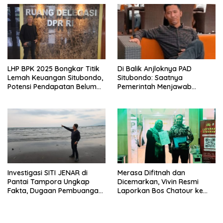
LHP BPK 2025 Bongkar Titik
Di Balik Anjloknya PAD
Lemah Keuangan Situbondo,
Situbondo: Saatnya
Potensi Pendapatan Belum
Pemerintah Menjawab
Maksimal
dengan Data, Bukan
Sekadar Narasi.
Investigasi SITI JENAR di
Merasa Difitnah dan
Pantai Tampora Ungkap
Dicemarkan, Vivin Resmi
Fakta, Dugaan Pembuangan
Laporkan Bos Chatour ke
Limbah Disebut Hoaks
Polda Jatim.