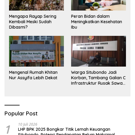
Mengapa Rayap Sering
Peran Bidan dalam
Kembali Meski Sudah
Meningkatkan Kesehatan
Dibasmi?
Ibu
Mengenal Rumah Khitan
Warga Situbondo Jadi
Nur Assyifa Lebih Dekat
Korban, Tambang Galian C
Infrastruktur Rusak Sawah
Milik warga terdampak,
Air, dan Kesehatan warga
terimbas
Popular Post
1
10 Juli 2026
LHP BPK 2025 Bongkar Titik Lemah Keuangan
Situbondo, Potensi Pendapatan Belum Maksimal