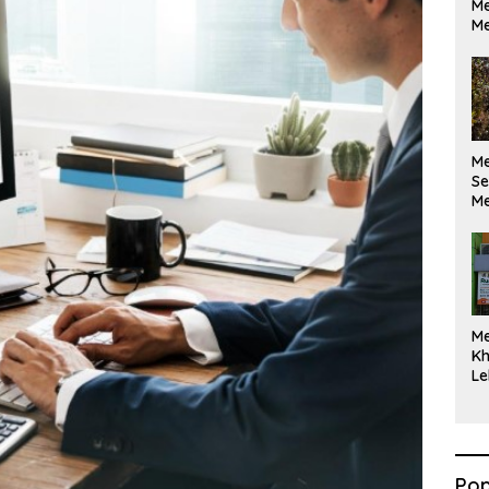
Me
Me
M
Se
Me
Di
M
Kh
Le
Pop