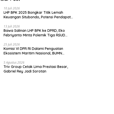
10 Juli 2026
LHP BPK 2025 Bongkar Titik Lemah
Keuangan Situbondo, Potensi Pendapatan
Belum Maksimal
13 Juli 2026
Bawa Salinan LHP BPK ke DPRD, Eko
Febriyanto Minta Polemik Tiga RSUD
Diselesaikan Berdasarkan Data, Bukan
Opini
25 Juli 2026
Komisi VI DPR RI Dalami Penguatan
Ekosistem Maritim Nasional, BUMN
Strategis Dikumpulkan di Pelindo
Surabaya
5 Agustus 2026
Triv Group Cetak Lima Prestasi Besar,
Gabriel Rey Jadi Sorotan