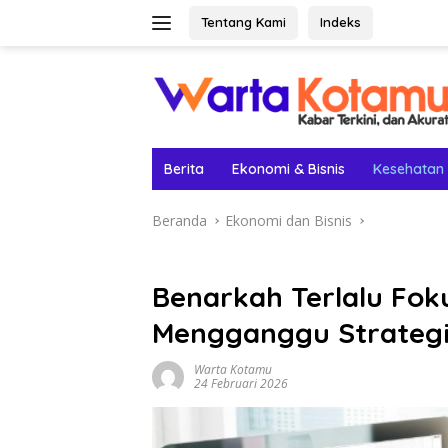
Langsung
Tentang Kami
Indeks
ke
konten
Berita
Ekonomi & Bisnis
Kesehatan
Beranda
Ekonomi dan Bisnis
Benarkah Terlalu Fok
Mengganggu Strategi 
Warta Kotamu
24 Februari 2026