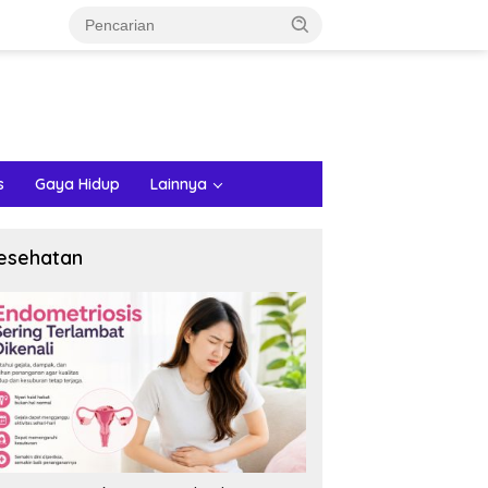
s
Gaya Hidup
Lainnya
esehatan