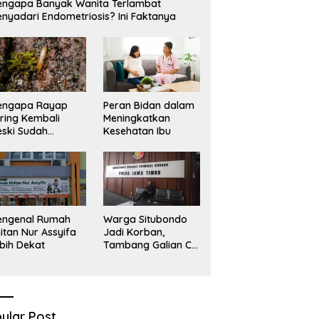
ngapa Banyak Wanita Terlambat
nyadari Endometriosis? Ini Faktanya
engapa Rayap
Peran Bidan dalam
ring Kembali
Meningkatkan
ski Sudah
Kesehatan Ibu
basmi?
engenal Rumah
Warga Situbondo
itan Nur Assyifa
Jadi Korban,
bih Dekat
Tambang Galian C
Infrastruktur Rusak
Sawah Milik warga
terdampak, Air, dan
Kesehatan warga
terimbas
ular Post