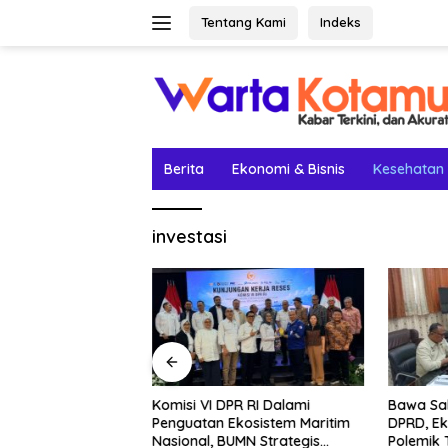
Langsung
Tentang Kami
Indeks
ke
konten
Berita
Ekonomi & Bisnis
Kesehatan
investasi
etak Lima Prestasi
Komisi VI DPR RI Dalami
Bawa Sal
el Rey Jadi
Penguatan Ekosistem Maritim
DPRD, Ek
Nasional, BUMN Strategis
Polemik 