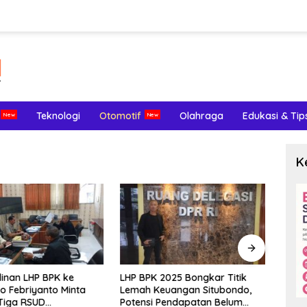
Teknologi
Otomotif
Olahraga
Edukasi & Tip
K
inan LHP BPK ke
LHP BPK 2025 Bongkar Titik
Meng
o Febriyanto Minta
Lemah Keuangan Situbondo,
Terl
Tiga RSUD
Potensi Pendapatan Belum
Endom