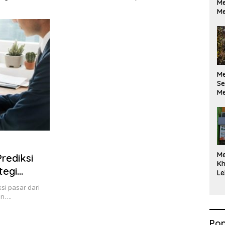
Me
ikan Berdasarkan
Maksimal
Me
kan Opini
M
Se
Me
Di
M
rediksi
Kh
tegi
Le
si pasar dari
an….
Pop