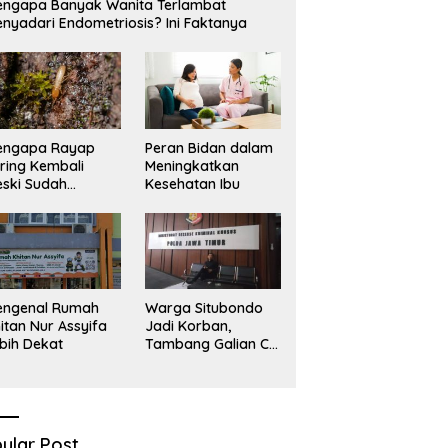
ngapa Banyak Wanita Terlambat
Sekadar Narasi.
D
nyadari Endometriosis? Ini Faktanya
engapa Rayap
Peran Bidan dalam
ring Kembali
Meningkatkan
ski Sudah
Kesehatan Ibu
basmi?
engenal Rumah
Warga Situbondo
itan Nur Assyifa
Jadi Korban,
bih Dekat
Tambang Galian C
Infrastruktur Rusak
Sawah Milik warga
terdampak, Air, dan
Kesehatan warga
terimbas
ular Post