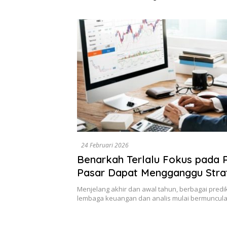
Dikumpulkan di Pelindo
Diselesa
Surabaya
Data, Bu
24 Februari 2026
Benarkah Terlalu Fokus pada P
Pasar Dapat Mengganggu Stra
Investasi?
Menjelang akhir dan awal tahun, berbagai predik
lembaga keuangan dan analis mulai bermuncul