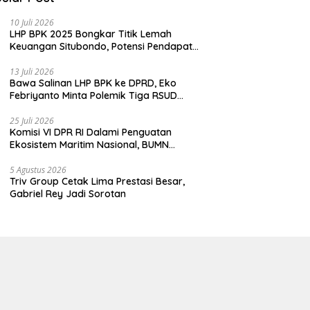
10 Juli 2026
LHP BPK 2025 Bongkar Titik Lemah
Keuangan Situbondo, Potensi Pendapatan
Belum Maksimal
13 Juli 2026
Bawa Salinan LHP BPK ke DPRD, Eko
Febriyanto Minta Polemik Tiga RSUD
Diselesaikan Berdasarkan Data, Bukan
Opini
25 Juli 2026
Komisi VI DPR RI Dalami Penguatan
Ekosistem Maritim Nasional, BUMN
Strategis Dikumpulkan di Pelindo
Surabaya
5 Agustus 2026
Triv Group Cetak Lima Prestasi Besar,
Gabriel Rey Jadi Sorotan