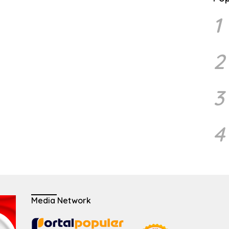
1
2
3
4
Media Network