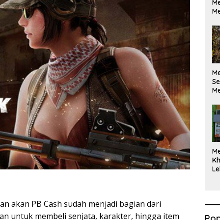
Me
Me
M
Se
Me
Di
M
Kh
Le
an akan PB Cash sudah menjadi bagian dari
n untuk membeli senjata, karakter, hingga item
Pop