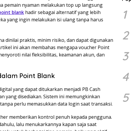
ua pemain nyaman melakukan top up langsung
1
oint blank
hadir sebagai alternatif yang lebih
eka yang ingin melakukan isi ulang tanpa harus
2
dinilai praktis, minim risiko, dan dapat digunakan
Artikel ini akan membahas mengapa voucher Point
3
menyoroti nilai fleksibilitas, keamanan akun, dan
4
alam Point Blank
gital yang dapat ditukarkan menjadi PB Cash
5
an yang disediakan. Sistem ini memungkinkan
anpa perlu memasukkan data login saat transaksi.
cher memberikan kontrol penuh kepada pengguna.
dahulu, lalu menukarkannya kapan saja saat