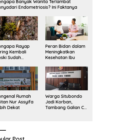
ngapa Banyak Wanita Terlambat
nyadari Endometriosis? Ini Faktanya
engapa Rayap
Peran Bidan dalam
ring Kembali
Meningkatkan
ski Sudah
Kesehatan Ibu
basmi?
engenal Rumah
Warga Situbondo
itan Nur Assyifa
Jadi Korban,
bih Dekat
Tambang Galian C
Infrastruktur Rusak
Sawah Milik warga
terdampak, Air, dan
Kesehatan warga
terimbas
ular Post