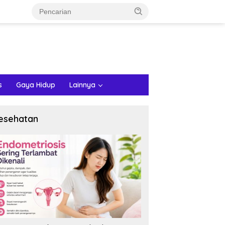
s
Gaya Hidup
Lainnya
esehatan