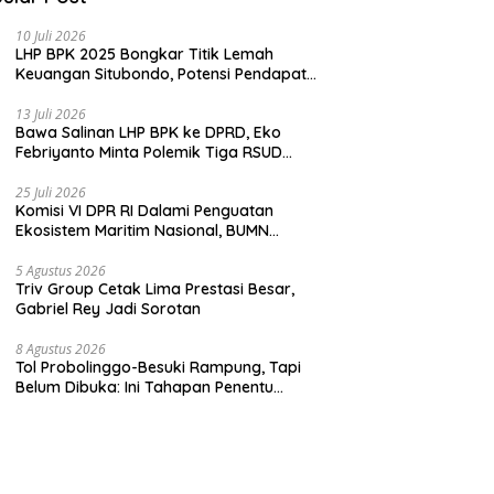
10 Juli 2026
LHP BPK 2025 Bongkar Titik Lemah
Keuangan Situbondo, Potensi Pendapatan
Belum Maksimal
13 Juli 2026
Bawa Salinan LHP BPK ke DPRD, Eko
Febriyanto Minta Polemik Tiga RSUD
Diselesaikan Berdasarkan Data, Bukan
Opini
25 Juli 2026
Komisi VI DPR RI Dalami Penguatan
Ekosistem Maritim Nasional, BUMN
Strategis Dikumpulkan di Pelindo
Surabaya
5 Agustus 2026
Triv Group Cetak Lima Prestasi Besar,
Gabriel Rey Jadi Sorotan
8 Agustus 2026
Tol Probolinggo-Besuki Rampung, Tapi
Belum Dibuka: Ini Tahapan Penentu
Operasional.