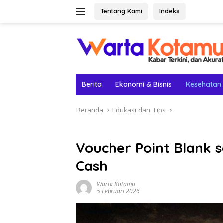
Langsung
Tentang Kami
Indeks
ke
konten
Berita
Ekonomi & Bisnis
Kesehatan
Beranda
Edukasi dan Tips
Voucher Point Blank s
Cash
Warta Kotamu
5 Februari 2026