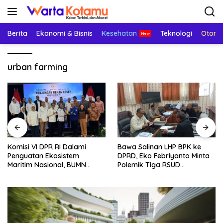
Langsung
ke
konten
Berita
Ekonomi & Bisnis
Kesehatan
Teknologi
Otomo
urban farming
Komisi VI DPR RI Dalami
Bawa Salinan LHP BPK ke
Penguatan Ekosistem
DPRD, Eko Febriyanto Minta
Maritim Nasional, BUMN
Polemik Tiga RSUD
Strategis Dikumpulkan di
Diselesaikan Berdasarkan
Pelindo Surabaya
Data, Bukan Opini