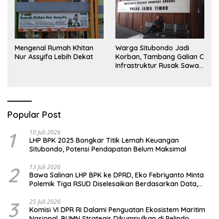
Mengenal Rumah Khitan
Warga Situbondo Jadi
Nur Assyifa Lebih Dekat
Korban, Tambang Galian C
Infrastruktur Rusak Sawah
Milik warga terdampak,
Air, dan Kesehatan warga
terimbas
Popular Post
1
10 Juli 2026
LHP BPK 2025 Bongkar Titik Lemah Keuangan
Situbondo, Potensi Pendapatan Belum Maksimal
2
13 Juli 2026
Bawa Salinan LHP BPK ke DPRD, Eko Febriyanto Minta
Polemik Tiga RSUD Diselesaikan Berdasarkan Data,
Bukan Opini
3
25 Juli 2026
Komisi VI DPR RI Dalami Penguatan Ekosistem Maritim
Nasional, BUMN Strategis Dikumpulkan di Pelindo