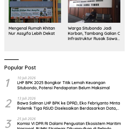
Mengenal Rumah Khitan
Warga Situbondo Jadi
Nur Assyifa Lebih Dekat
Korban, Tambang Galian C
Infrastruktur Rusak Sawah
Milik warga terdampak,
Air, dan Kesehatan warga
terimbas
Popular Post
1
10 Juli 2026
LHP BPK 2025 Bongkar Titik Lemah Keuangan
Situbondo, Potensi Pendapatan Belum Maksimal
2
13 Juli 2026
Bawa Salinan LHP BPK ke DPRD, Eko Febriyanto Minta
Polemik Tiga RSUD Diselesaikan Berdasarkan Data,
Bukan Opini
3
25 Juli 2026
Komisi VI DPR RI Dalami Penguatan Ekosistem Maritim
Nasional, BUMN Strategis Dikumpulkan di Pelindo