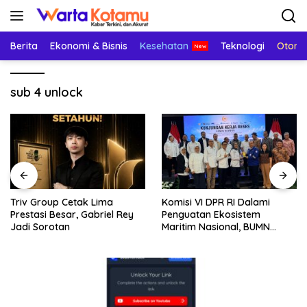
Langsung
ke
konten
Berita
Ekonomi & Bisnis
Kesehatan
Teknologi
Otomo
sub 4 unlock
Triv Group Cetak Lima
Komisi VI DPR RI Dalami
Prestasi Besar, Gabriel Rey
Penguatan Ekosistem
Jadi Sorotan
Maritim Nasional, BUMN
Strategis Dikumpulkan di
Pelindo Surabaya