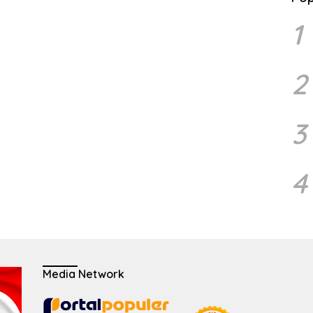
1
2
3
4
Media Network