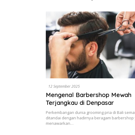
Dikumpulkan di Pelindo
Diselesa
Surabaya
Data, Bu
12 September 2025
Mengenal Barbershop Mewah
Terjangkau di Denpasar
Perkembangan dunia grooming pria di Bali sema
ditandai dengan hadirnya beragam barbershop
menawarkan…