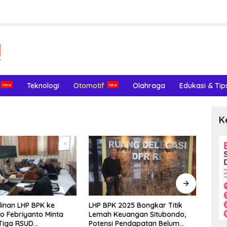
Teknologi
Otomotif
Olahraga
Edukasi & Tip
K
inan LHP BPK ke
LHP BPK 2025 Bongkar Titik
Meng
o Febriyanto Minta
Lemah Keuangan Situbondo,
Terl
Tiga RSUD
Potensi Pendapatan Belum
Endom