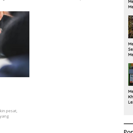
Me
ikan Berdasarkan
Maksimal
Me
kan Opini
M
Se
Me
Di
M
Kh
Le
kin pesat,
 yang
Pop