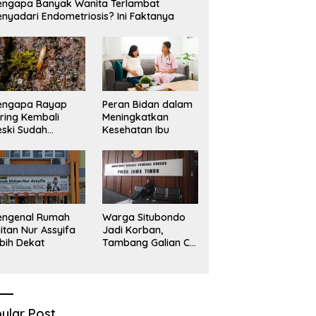
ngapa Banyak Wanita Terlambat
Sekadar Narasi.
D
nyadari Endometriosis? Ini Faktanya
engapa Rayap
Peran Bidan dalam
ring Kembali
Meningkatkan
ski Sudah
Kesehatan Ibu
basmi?
engenal Rumah
Warga Situbondo
itan Nur Assyifa
Jadi Korban,
bih Dekat
Tambang Galian C
Infrastruktur Rusak
Sawah Milik warga
terdampak, Air, dan
Kesehatan warga
terimbas
ular Post