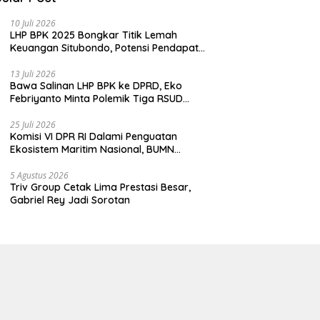
10 Juli 2026
LHP BPK 2025 Bongkar Titik Lemah
Keuangan Situbondo, Potensi Pendapatan
Belum Maksimal
13 Juli 2026
Bawa Salinan LHP BPK ke DPRD, Eko
Febriyanto Minta Polemik Tiga RSUD
Diselesaikan Berdasarkan Data, Bukan
Opini
25 Juli 2026
Komisi VI DPR RI Dalami Penguatan
Ekosistem Maritim Nasional, BUMN
Strategis Dikumpulkan di Pelindo
Surabaya
5 Agustus 2026
Triv Group Cetak Lima Prestasi Besar,
Gabriel Rey Jadi Sorotan