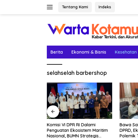
Langsung
Tentang Kami
Indeks
ke
konten
Berita
Ekonomi & Bisnis
Kesehatan
selahselah barbershop
etak Lima Prestasi
Komisi VI DPR RI Dalami
Bawa Sal
el Rey Jadi
Penguatan Ekosistem Maritim
DPRD, Ek
Nasional, BUMN Strategis
Polemik 