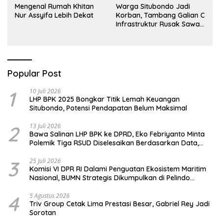
Mengenal Rumah Khitan
Warga Situbondo Jadi
Nur Assyifa Lebih Dekat
Korban, Tambang Galian C
Infrastruktur Rusak Sawah
Milik warga terdampak,
Air, dan Kesehatan warga
terimbas
Popular Post
1
10 Juli 2026
LHP BPK 2025 Bongkar Titik Lemah Keuangan
Situbondo, Potensi Pendapatan Belum Maksimal
2
13 Juli 2026
Bawa Salinan LHP BPK ke DPRD, Eko Febriyanto Minta
Polemik Tiga RSUD Diselesaikan Berdasarkan Data,
Bukan Opini
3
25 Juli 2026
Komisi VI DPR RI Dalami Penguatan Ekosistem Maritim
Nasional, BUMN Strategis Dikumpulkan di Pelindo
Surabaya
4
5 Agustus 2026
Triv Group Cetak Lima Prestasi Besar, Gabriel Rey Jadi
Sorotan