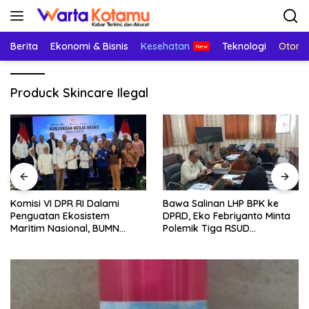
Langsung
ke
konten
Berita
Ekonomi & Bisnis
Kesehatan
Teknologi
Otomo
Produck Skincare Ilegal
Komisi VI DPR RI Dalami
Bawa Salinan LHP BPK ke
Penguatan Ekosistem
DPRD, Eko Febriyanto Minta
Maritim Nasional, BUMN
Polemik Tiga RSUD
Strategis Dikumpulkan di
Diselesaikan Berdasarkan
Pelindo Surabaya
Data, Bukan Opini