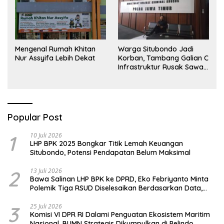
Mengenal Rumah Khitan
Warga Situbondo Jadi
Nur Assyifa Lebih Dekat
Korban, Tambang Galian C
Infrastruktur Rusak Sawah
Milik warga terdampak,
Air, dan Kesehatan warga
terimbas
Popular Post
1
10 Juli 2026
LHP BPK 2025 Bongkar Titik Lemah Keuangan
Situbondo, Potensi Pendapatan Belum Maksimal
2
13 Juli 2026
Bawa Salinan LHP BPK ke DPRD, Eko Febriyanto Minta
Polemik Tiga RSUD Diselesaikan Berdasarkan Data,
Bukan Opini
3
25 Juli 2026
Komisi VI DPR RI Dalami Penguatan Ekosistem Maritim
Nasional, BUMN Strategis Dikumpulkan di Pelindo