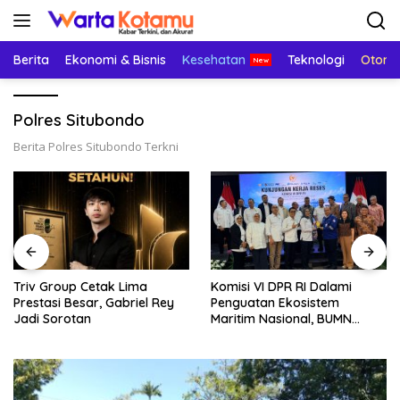
Langsung
ke
konten
Berita
Ekonomi & Bisnis
Kesehatan
Teknologi
Otomo
Polres Situbondo
Berita Polres Situbondo Terkni
Triv Group Cetak Lima
Komisi VI DPR RI Dalami
Prestasi Besar, Gabriel Rey
Penguatan Ekosistem
Jadi Sorotan
Maritim Nasional, BUMN
Strategis Dikumpulkan di
Pelindo Surabaya