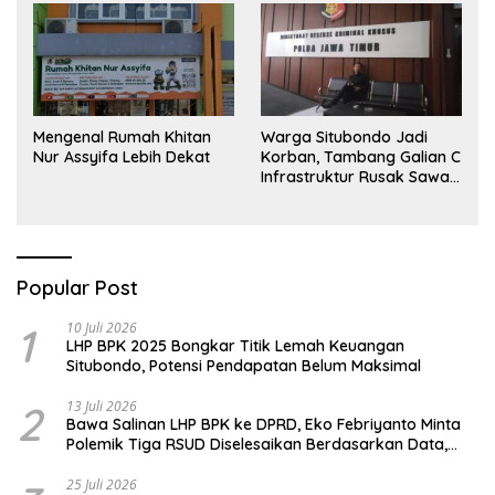
Mengenal Rumah Khitan
Warga Situbondo Jadi
Nur Assyifa Lebih Dekat
Korban, Tambang Galian C
Infrastruktur Rusak Sawah
Milik warga terdampak,
Air, dan Kesehatan warga
terimbas
Popular Post
1
10 Juli 2026
LHP BPK 2025 Bongkar Titik Lemah Keuangan
Situbondo, Potensi Pendapatan Belum Maksimal
2
13 Juli 2026
Bawa Salinan LHP BPK ke DPRD, Eko Febriyanto Minta
Polemik Tiga RSUD Diselesaikan Berdasarkan Data,
Bukan Opini
25 Juli 2026