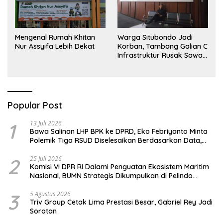
Mengenal Rumah Khitan
Warga Situbondo Jadi
Nur Assyifa Lebih Dekat
Korban, Tambang Galian C
Infrastruktur Rusak Sawah
Milik warga terdampak,
Air, dan Kesehatan warga
terimbas
Popular Post
1
13 Juli 2026
Bawa Salinan LHP BPK ke DPRD, Eko Febriyanto Minta
Polemik Tiga RSUD Diselesaikan Berdasarkan Data,
Bukan Opini
2
25 Juli 2026
Komisi VI DPR RI Dalami Penguatan Ekosistem Maritim
Nasional, BUMN Strategis Dikumpulkan di Pelindo
Surabaya
3
5 Agustus 2026
Triv Group Cetak Lima Prestasi Besar, Gabriel Rey Jadi
Sorotan