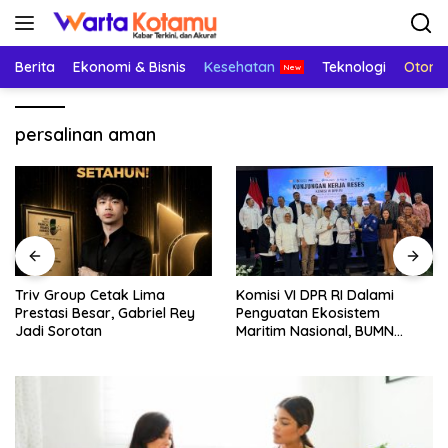
Langsung
ke
konten
Berita
Ekonomi & Bisnis
Kesehatan
Teknologi
Otomo
persalinan aman
Triv Group Cetak Lima
Komisi VI DPR RI Dalami
Prestasi Besar, Gabriel Rey
Penguatan Ekosistem
Jadi Sorotan
Maritim Nasional, BUMN
Strategis Dikumpulkan di
Pelindo Surabaya