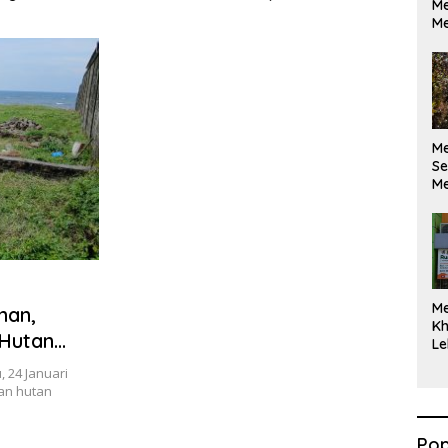
Me
ikan Berdasarkan
Maksimal
Me
kan Opini
M
Se
Me
Di
M
nan,
Kh
 Hutan
Le
 24 Januari
an hutan
Pop