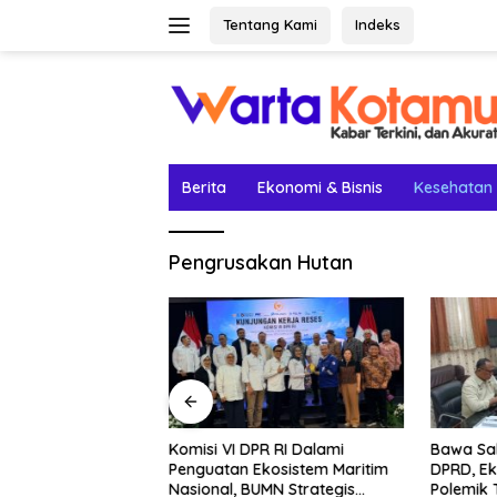
Langsung
Tentang Kami
Indeks
ke
konten
Berita
Ekonomi & Bisnis
Kesehatan
Pengrusakan Hutan
etak Lima Prestasi
Komisi VI DPR RI Dalami
Bawa Sal
el Rey Jadi
Penguatan Ekosistem Maritim
DPRD, Ek
Nasional, BUMN Strategis
Polemik 