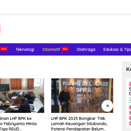
Teknologi
Otomotif
Olahraga
Edukasi & Tip
K
inan LHP BPK ke
LHP BPK 2025 Bongkar Titik
Meng
o Febriyanto Minta
Lemah Keuangan Situbondo,
Terl
Tiga RSUD
Potensi Pendapatan Belum
Endom