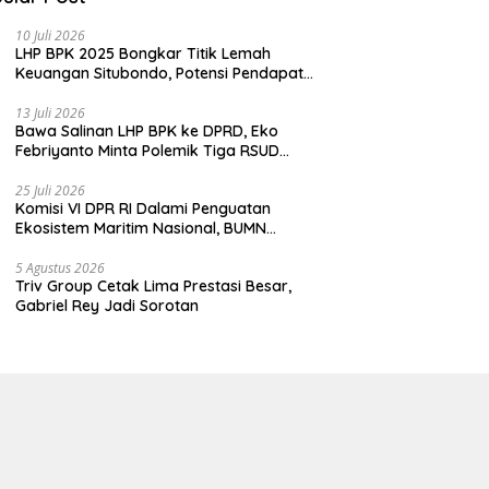
10 Juli 2026
LHP BPK 2025 Bongkar Titik Lemah
Keuangan Situbondo, Potensi Pendapatan
Belum Maksimal
13 Juli 2026
Bawa Salinan LHP BPK ke DPRD, Eko
Febriyanto Minta Polemik Tiga RSUD
Diselesaikan Berdasarkan Data, Bukan
Opini
25 Juli 2026
Komisi VI DPR RI Dalami Penguatan
Ekosistem Maritim Nasional, BUMN
Strategis Dikumpulkan di Pelindo
Surabaya
5 Agustus 2026
Triv Group Cetak Lima Prestasi Besar,
Gabriel Rey Jadi Sorotan