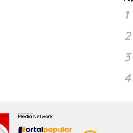
1
2
3
4
Media Network