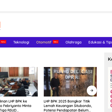
Teknologi
Otomotif
Olahraga
Edukasi & Tip
K
inan LHP BPK ke
LHP BPK 2025 Bongkar Titik
Meng
o Febriyanto Minta
Lemah Keuangan Situbondo,
Terl
Tiga RSUD
Potensi Pendapatan Belum
Endom