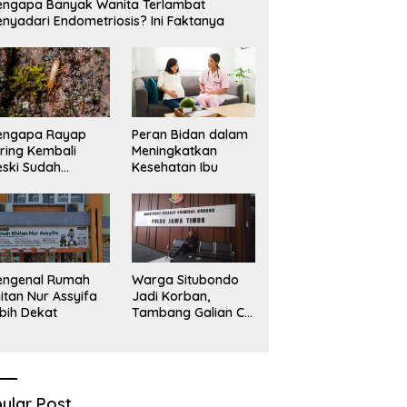
ngapa Banyak Wanita Terlambat
Sekadar Narasi.
D
nyadari Endometriosis? Ini Faktanya
engapa Rayap
Peran Bidan dalam
ring Kembali
Meningkatkan
ski Sudah
Kesehatan Ibu
basmi?
engenal Rumah
Warga Situbondo
itan Nur Assyifa
Jadi Korban,
bih Dekat
Tambang Galian C
Infrastruktur Rusak
Sawah Milik warga
terdampak, Air, dan
Kesehatan warga
terimbas
ular Post