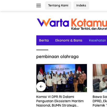
Langsung
Tentang Kami
Indeks
ke
konten
Berita
Ekonomi & Bisnis
Kesehatan
pembinaan olahraga
etak Lima Prestasi
Komisi VI DPR RI Dalami
Bawa Sal
el Rey Jadi
Penguatan Ekosistem Maritim
DPRD, Ek
Nasional, BUMN Strategis
Polemik 