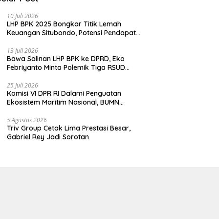
10 Juli 2026
LHP BPK 2025 Bongkar Titik Lemah
Keuangan Situbondo, Potensi Pendapatan
Belum Maksimal
13 Juli 2026
Bawa Salinan LHP BPK ke DPRD, Eko
Febriyanto Minta Polemik Tiga RSUD
Diselesaikan Berdasarkan Data, Bukan
Opini
25 Juli 2026
Komisi VI DPR RI Dalami Penguatan
Ekosistem Maritim Nasional, BUMN
Strategis Dikumpulkan di Pelindo
Surabaya
5 Agustus 2026
Triv Group Cetak Lima Prestasi Besar,
Gabriel Rey Jadi Sorotan