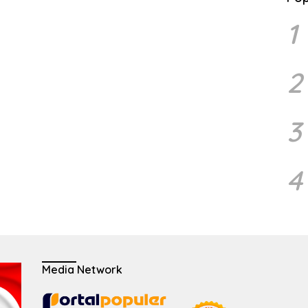
1
2
3
4
Media Network