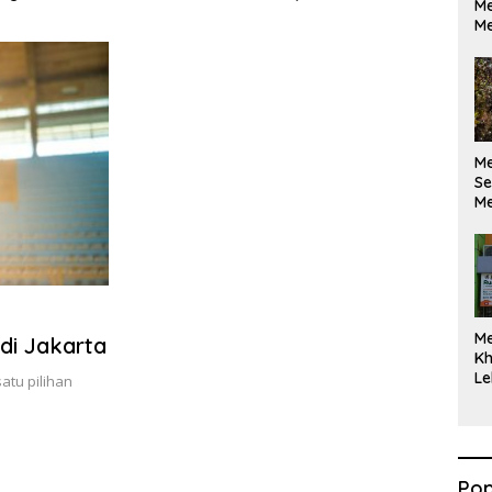
Me
ikan Berdasarkan
Maksimal
Me
kan Opini
M
Se
Me
Di
M
di Jakarta
Kh
Le
atu pilihan
Pop