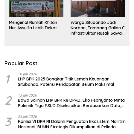
Mengenal Rumah Khitan
Warga Situbondo Jadi
Nur Assyifa Lebih Dekat
Korban, Tambang Galian C
Infrastruktur Rusak Sawah
Milik warga terdampak,
Air, dan Kesehatan warga
terimbas
Popular Post
1
10 Juli 2026
LHP BPK 2025 Bongkar Titik Lemah Keuangan
Situbondo, Potensi Pendapatan Belum Maksimal
2
13 Juli 2026
Bawa Salinan LHP BPK ke DPRD, Eko Febriyanto Minta
Polemik Tiga RSUD Diselesaikan Berdasarkan Data,
Bukan Opini
3
25 Juli 2026
Komisi VI DPR RI Dalami Penguatan Ekosistem Maritim
Nasional, BUMN Strategis Dikumpulkan di Pelindo
Surabaya