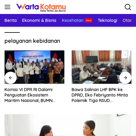
Langsung
ke
konten
Berita
Ekonomi & Bisnis
Kesehatan
Teknologi
Otomo
pelayanan kebidanan
Komisi VI DPR RI Dalami
Bawa Salinan LHP BPK ke
Penguatan Ekosistem
DPRD, Eko Febriyanto Minta
Maritim Nasional, BUMN
Polemik Tiga RSUD
Strategis Dikumpulkan di
Diselesaikan Berdasarkan
Pelindo Surabaya
Data, Bukan Opini