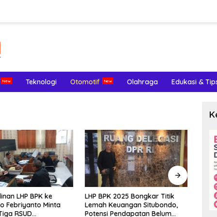
Teknologi
Otomotif
Olahraga
Edukasi & Tip
K
inan LHP BPK ke
LHP BPK 2025 Bongkar Titik
Meng
o Febriyanto Minta
Lemah Keuangan Situbondo,
Terl
Tiga RSUD
Potensi Pendapatan Belum
Endom