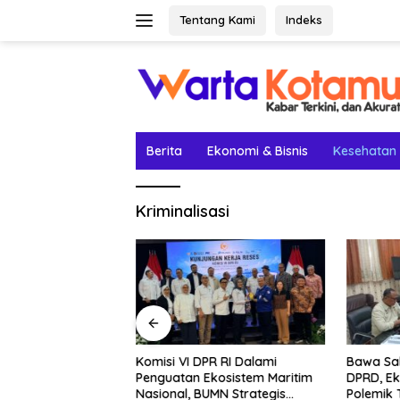
Langsung
Tentang Kami
Indeks
ke
konten
Berita
Ekonomi & Bisnis
Kesehatan
Kriminalisasi
etak Lima Prestasi
Komisi VI DPR RI Dalami
Bawa Sal
el Rey Jadi
Penguatan Ekosistem Maritim
DPRD, Ek
Nasional, BUMN Strategis
Polemik 