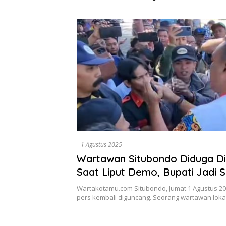
Dikumpulkan di Pelindo
Diselesa
Surabaya
Data, Bu
1 Agustus 2025
Wartawan Situbondo Diduga Di
Saat Liput Demo, Bupati Jadi 
Saat bersitegang dengan Awa
Wartakotamu.com Situbondo, Jumat 1 Agustus 2
pers kembali diguncang. Seorang wartawan loka