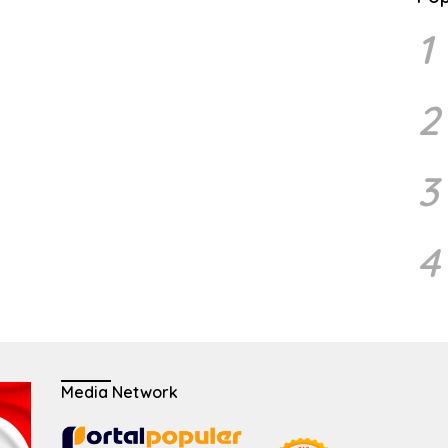
1
2
3
4
Media Network