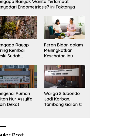
ngapa Banyak Wanita Terlambat
Sekadar Narasi.
D
nyadari Endometriosis? Ini Faktanya
engapa Rayap
Peran Bidan dalam
ring Kembali
Meningkatkan
ski Sudah
Kesehatan Ibu
basmi?
engenal Rumah
Warga Situbondo
itan Nur Assyifa
Jadi Korban,
bih Dekat
Tambang Galian C
Infrastruktur Rusak
Sawah Milik warga
terdampak, Air, dan
Kesehatan warga
terimbas
ular Post