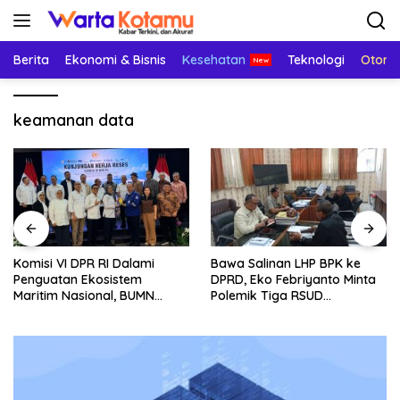
Langsung
ke
konten
Berita
Ekonomi & Bisnis
Kesehatan
Teknologi
Otomo
keamanan data
Komisi VI DPR RI Dalami
Bawa Salinan LHP BPK ke
Penguatan Ekosistem
DPRD, Eko Febriyanto Minta
Maritim Nasional, BUMN
Polemik Tiga RSUD
Strategis Dikumpulkan di
Diselesaikan Berdasarkan
Pelindo Surabaya
Data, Bukan Opini