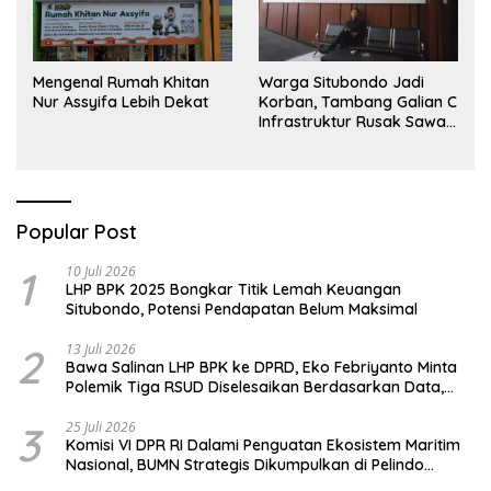
Mengenal Rumah Khitan
Warga Situbondo Jadi
Nur Assyifa Lebih Dekat
Korban, Tambang Galian C
Infrastruktur Rusak Sawah
Milik warga terdampak,
Air, dan Kesehatan warga
terimbas
Popular Post
1
10 Juli 2026
LHP BPK 2025 Bongkar Titik Lemah Keuangan
Situbondo, Potensi Pendapatan Belum Maksimal
2
13 Juli 2026
Bawa Salinan LHP BPK ke DPRD, Eko Febriyanto Minta
Polemik Tiga RSUD Diselesaikan Berdasarkan Data,
Bukan Opini
3
25 Juli 2026
Komisi VI DPR RI Dalami Penguatan Ekosistem Maritim
Nasional, BUMN Strategis Dikumpulkan di Pelindo
Surabaya