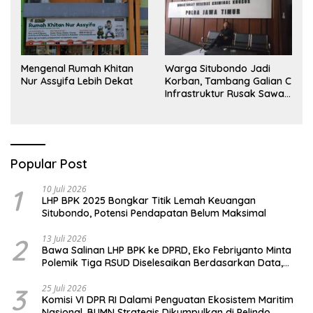
Mengenal Rumah Khitan
Warga Situbondo Jadi
Nur Assyifa Lebih Dekat
Korban, Tambang Galian C
Infrastruktur Rusak Sawah
Milik warga terdampak,
Air, dan Kesehatan warga
terimbas
Popular Post
1
10 Juli 2026
LHP BPK 2025 Bongkar Titik Lemah Keuangan
Situbondo, Potensi Pendapatan Belum Maksimal
2
13 Juli 2026
Bawa Salinan LHP BPK ke DPRD, Eko Febriyanto Minta
Polemik Tiga RSUD Diselesaikan Berdasarkan Data,
Bukan Opini
3
25 Juli 2026
Komisi VI DPR RI Dalami Penguatan Ekosistem Maritim
Nasional, BUMN Strategis Dikumpulkan di Pelindo