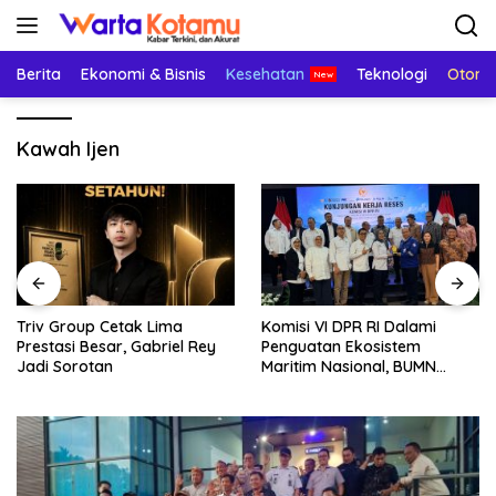
Langsung
ke
konten
Berita
Ekonomi & Bisnis
Kesehatan
Teknologi
Otomo
Kawah Ijen
Triv Group Cetak Lima
Komisi VI DPR RI Dalami
Prestasi Besar, Gabriel Rey
Penguatan Ekosistem
Jadi Sorotan
Maritim Nasional, BUMN
Strategis Dikumpulkan di
Pelindo Surabaya