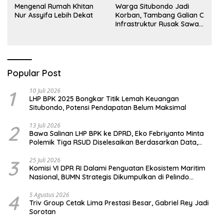
Mengenal Rumah Khitan
Warga Situbondo Jadi
Nur Assyifa Lebih Dekat
Korban, Tambang Galian C
Infrastruktur Rusak Sawah
Milik warga terdampak,
Air, dan Kesehatan warga
terimbas
Popular Post
1
10 Juli 2026
LHP BPK 2025 Bongkar Titik Lemah Keuangan
Situbondo, Potensi Pendapatan Belum Maksimal
2
13 Juli 2026
Bawa Salinan LHP BPK ke DPRD, Eko Febriyanto Minta
Polemik Tiga RSUD Diselesaikan Berdasarkan Data,
Bukan Opini
3
25 Juli 2026
Komisi VI DPR RI Dalami Penguatan Ekosistem Maritim
Nasional, BUMN Strategis Dikumpulkan di Pelindo
Surabaya
4
5 Agustus 2026
Triv Group Cetak Lima Prestasi Besar, Gabriel Rey Jadi
Sorotan