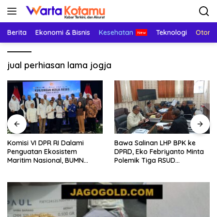
Langsung
ke
konten
Berita
Ekonomi & Bisnis
Kesehatan
Teknologi
Otomo
jual perhiasan lama jogja
Komisi VI DPR RI Dalami
Bawa Salinan LHP BPK ke
Penguatan Ekosistem
DPRD, Eko Febriyanto Minta
Maritim Nasional, BUMN
Polemik Tiga RSUD
Strategis Dikumpulkan di
Diselesaikan Berdasarkan
Pelindo Surabaya
Data, Bukan Opini