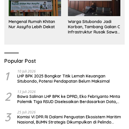
Mengenal Rumah Khitan
Warga Situbondo Jadi
Nur Assyifa Lebih Dekat
Korban, Tambang Galian C
Infrastruktur Rusak Sawah
Milik warga terdampak,
Air, dan Kesehatan warga
terimbas
Popular Post
1
10 Juli 2026
LHP BPK 2025 Bongkar Titik Lemah Keuangan
Situbondo, Potensi Pendapatan Belum Maksimal
2
13 Juli 2026
Bawa Salinan LHP BPK ke DPRD, Eko Febriyanto Minta
Polemik Tiga RSUD Diselesaikan Berdasarkan Data,
Bukan Opini
3
25 Juli 2026
Komisi VI DPR RI Dalami Penguatan Ekosistem Maritim
Nasional, BUMN Strategis Dikumpulkan di Pelindo
Surabaya