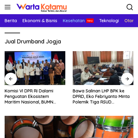
Langsung
ke
konten
Berita
Ekonomi & Bisnis
Kesehatan
Teknologi
Otomo
Jual Drumband Jogja
Komisi VI DPR RI Dalami
Bawa Salinan LHP BPK ke
Penguatan Ekosistem
DPRD, Eko Febriyanto Minta
Maritim Nasional, BUMN
Polemik Tiga RSUD
Strategis Dikumpulkan di
Diselesaikan Berdasarkan
Pelindo Surabaya
Data, Bukan Opini