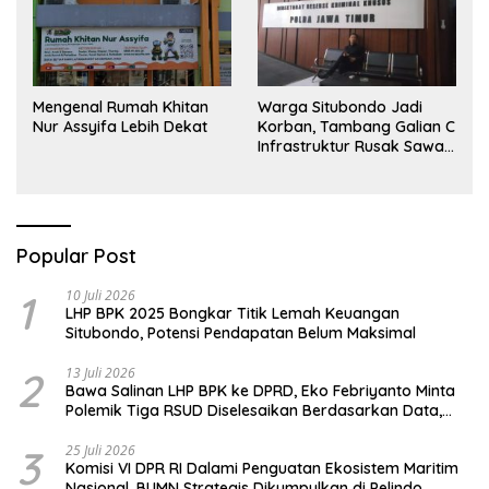
Mengenal Rumah Khitan
Warga Situbondo Jadi
Nur Assyifa Lebih Dekat
Korban, Tambang Galian C
Infrastruktur Rusak Sawah
Milik warga terdampak,
Air, dan Kesehatan warga
terimbas
Popular Post
1
10 Juli 2026
LHP BPK 2025 Bongkar Titik Lemah Keuangan
Situbondo, Potensi Pendapatan Belum Maksimal
2
13 Juli 2026
Bawa Salinan LHP BPK ke DPRD, Eko Febriyanto Minta
Polemik Tiga RSUD Diselesaikan Berdasarkan Data,
Bukan Opini
3
25 Juli 2026
Komisi VI DPR RI Dalami Penguatan Ekosistem Maritim
Nasional, BUMN Strategis Dikumpulkan di Pelindo