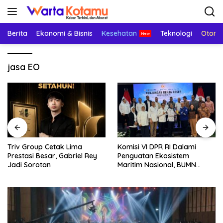
Langsung
ke
konten
Berita
Ekonomi & Bisnis
Kesehatan
Teknologi
Otomo
jasa EO
Triv Group Cetak Lima
Komisi VI DPR RI Dalami
Prestasi Besar, Gabriel Rey
Penguatan Ekosistem
Jadi Sorotan
Maritim Nasional, BUMN
Strategis Dikumpulkan di
Pelindo Surabaya