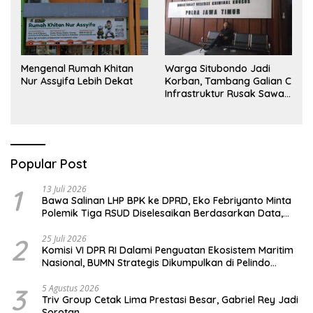
Mengenal Rumah Khitan
Warga Situbondo Jadi
Nur Assyifa Lebih Dekat
Korban, Tambang Galian C
Infrastruktur Rusak Sawah
Milik warga terdampak,
Air, dan Kesehatan warga
terimbas
Popular Post
1
13 Juli 2026
Bawa Salinan LHP BPK ke DPRD, Eko Febriyanto Minta
Polemik Tiga RSUD Diselesaikan Berdasarkan Data,
Bukan Opini
2
25 Juli 2026
Komisi VI DPR RI Dalami Penguatan Ekosistem Maritim
Nasional, BUMN Strategis Dikumpulkan di Pelindo
Surabaya
3
5 Agustus 2026
Triv Group Cetak Lima Prestasi Besar, Gabriel Rey Jadi
Sorotan