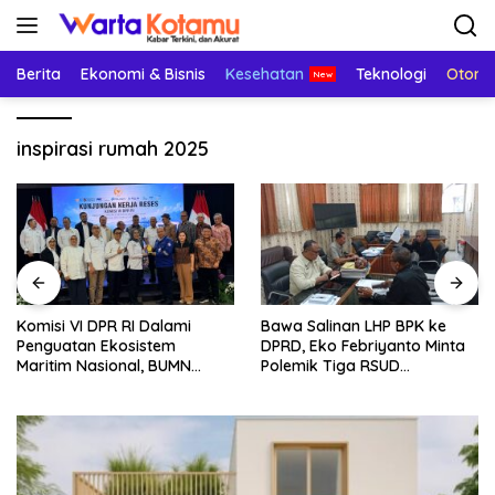
Langsung
ke
konten
Berita
Ekonomi & Bisnis
Kesehatan
Teknologi
Otomo
inspirasi rumah 2025
Komisi VI DPR RI Dalami
Bawa Salinan LHP BPK ke
Penguatan Ekosistem
DPRD, Eko Febriyanto Minta
Maritim Nasional, BUMN
Polemik Tiga RSUD
Strategis Dikumpulkan di
Diselesaikan Berdasarkan
Pelindo Surabaya
Data, Bukan Opini