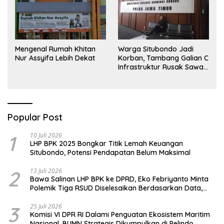
Mengenal Rumah Khitan
Warga Situbondo Jadi
Nur Assyifa Lebih Dekat
Korban, Tambang Galian C
Infrastruktur Rusak Sawah
Milik warga terdampak,
Air, dan Kesehatan warga
terimbas
Popular Post
1
10 Juli 2026
LHP BPK 2025 Bongkar Titik Lemah Keuangan
Situbondo, Potensi Pendapatan Belum Maksimal
2
13 Juli 2026
Bawa Salinan LHP BPK ke DPRD, Eko Febriyanto Minta
Polemik Tiga RSUD Diselesaikan Berdasarkan Data,
Bukan Opini
3
25 Juli 2026
Komisi VI DPR RI Dalami Penguatan Ekosistem Maritim
Nasional, BUMN Strategis Dikumpulkan di Pelindo