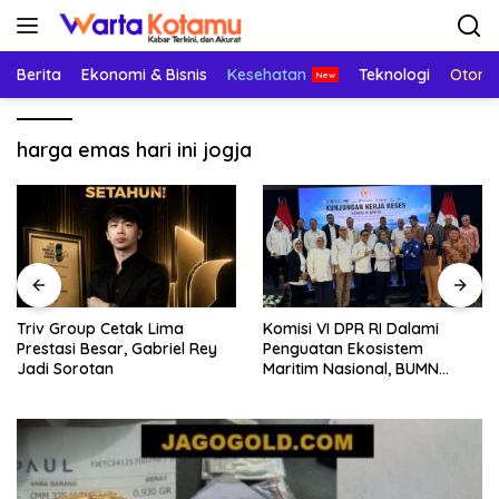
Langsung
ke
konten
Berita
Ekonomi & Bisnis
Kesehatan
Teknologi
Otomo
harga emas hari ini jogja
Triv Group Cetak Lima
Komisi VI DPR RI Dalami
Prestasi Besar, Gabriel Rey
Penguatan Ekosistem
Jadi Sorotan
Maritim Nasional, BUMN
Strategis Dikumpulkan di
Pelindo Surabaya