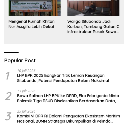
Mengenal Rumah Khitan
Warga Situbondo Jadi
Nur Assyifa Lebih Dekat
Korban, Tambang Galian C
Infrastruktur Rusak Sawah
Milik warga terdampak,
Air, dan Kesehatan warga
terimbas
Popular Post
1
10 Juli 2026
LHP BPK 2025 Bongkar Titik Lemah Keuangan
Situbondo, Potensi Pendapatan Belum Maksimal
2
13 Juli 2026
Bawa Salinan LHP BPK ke DPRD, Eko Febriyanto Minta
Polemik Tiga RSUD Diselesaikan Berdasarkan Data,
Bukan Opini
3
25 Juli 2026
Komisi VI DPR RI Dalami Penguatan Ekosistem Maritim
Nasional, BUMN Strategis Dikumpulkan di Pelindo
Surabaya