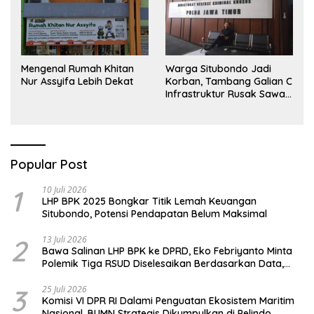
Mengenal Rumah Khitan
Warga Situbondo Jadi
Nur Assyifa Lebih Dekat
Korban, Tambang Galian C
Infrastruktur Rusak Sawah
Milik warga terdampak,
Air, dan Kesehatan warga
terimbas
Popular Post
1
10 Juli 2026
LHP BPK 2025 Bongkar Titik Lemah Keuangan
Situbondo, Potensi Pendapatan Belum Maksimal
2
13 Juli 2026
Bawa Salinan LHP BPK ke DPRD, Eko Febriyanto Minta
Polemik Tiga RSUD Diselesaikan Berdasarkan Data,
Bukan Opini
3
25 Juli 2026
Komisi VI DPR RI Dalami Penguatan Ekosistem Maritim
Nasional, BUMN Strategis Dikumpulkan di Pelindo