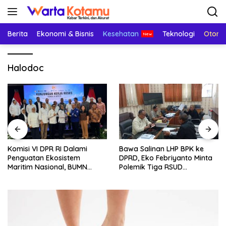
Langsung
ke
konten
Berita
Ekonomi & Bisnis
Kesehatan
Teknologi
Otomo
Halodoc
Komisi VI DPR RI Dalami
Bawa Salinan LHP BPK ke
Penguatan Ekosistem
DPRD, Eko Febriyanto Minta
Maritim Nasional, BUMN
Polemik Tiga RSUD
Strategis Dikumpulkan di
Diselesaikan Berdasarkan
Pelindo Surabaya
Data, Bukan Opini