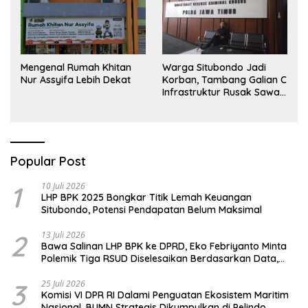
Mengenal Rumah Khitan
Warga Situbondo Jadi
Nur Assyifa Lebih Dekat
Korban, Tambang Galian C
Infrastruktur Rusak Sawah
Milik warga terdampak,
Air, dan Kesehatan warga
terimbas
Popular Post
1
10 Juli 2026
LHP BPK 2025 Bongkar Titik Lemah Keuangan
Situbondo, Potensi Pendapatan Belum Maksimal
2
13 Juli 2026
Bawa Salinan LHP BPK ke DPRD, Eko Febriyanto Minta
Polemik Tiga RSUD Diselesaikan Berdasarkan Data,
Bukan Opini
3
25 Juli 2026
Komisi VI DPR RI Dalami Penguatan Ekosistem Maritim
Nasional, BUMN Strategis Dikumpulkan di Pelindo