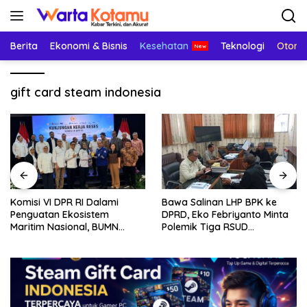
Langsung
ke
konten
Berita
Ekonomi & Bisnis
Kesehatan
Teknologi
Otomo
gift card steam indonesia
Komisi VI DPR RI Dalami
Bawa Salinan LHP BPK ke
Penguatan Ekosistem
DPRD, Eko Febriyanto Minta
Maritim Nasional, BUMN
Polemik Tiga RSUD
Strategis Dikumpulkan di
Diselesaikan Berdasarkan
Pelindo Surabaya
Data, Bukan Opini