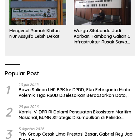
Mengenal Rumah Khitan
Warga Situbondo Jadi
Nur Assyifa Lebih Dekat
Korban, Tambang Galian C
Infrastruktur Rusak Sawah
Milik warga terdampak,
Air, dan Kesehatan warga
terimbas
Popular Post
1
13 Juli 2026
Bawa Salinan LHP BPK ke DPRD, Eko Febriyanto Minta
Polemik Tiga RSUD Diselesaikan Berdasarkan Data,
Bukan Opini
2
25 Juli 2026
Komisi VI DPR RI Dalami Penguatan Ekosistem Maritim
Nasional, BUMN Strategis Dikumpulkan di Pelindo
Surabaya
3
5 Agustus 2026
Triv Group Cetak Lima Prestasi Besar, Gabriel Rey Jadi
Sorotan