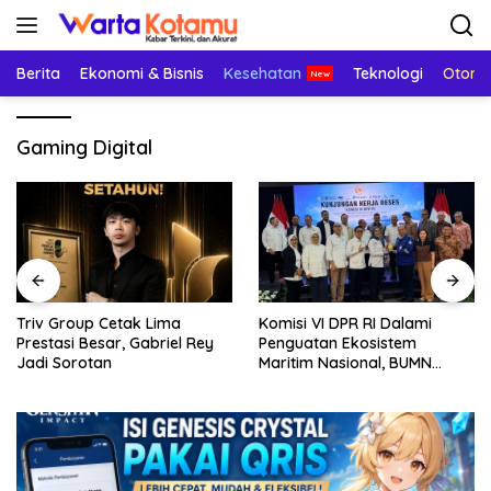
Langsung
ke
konten
Berita
Ekonomi & Bisnis
Kesehatan
Teknologi
Otomo
Gaming Digital
Triv Group Cetak Lima
Komisi VI DPR RI Dalami
Prestasi Besar, Gabriel Rey
Penguatan Ekosistem
Jadi Sorotan
Maritim Nasional, BUMN
Strategis Dikumpulkan di
Pelindo Surabaya