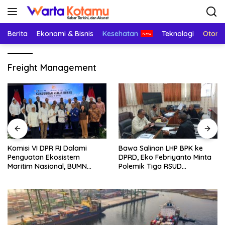
Langsung
ke
konten
Berita
Ekonomi & Bisnis
Kesehatan
Teknologi
Otomo
Freight Management
Komisi VI DPR RI Dalami
Bawa Salinan LHP BPK ke
Penguatan Ekosistem
DPRD, Eko Febriyanto Minta
Maritim Nasional, BUMN
Polemik Tiga RSUD
Strategis Dikumpulkan di
Diselesaikan Berdasarkan
Pelindo Surabaya
Data, Bukan Opini