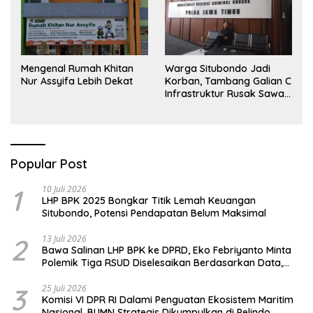
Mengenal Rumah Khitan
Warga Situbondo Jadi
Nur Assyifa Lebih Dekat
Korban, Tambang Galian C
Infrastruktur Rusak Sawah
Milik warga terdampak,
Air, dan Kesehatan warga
terimbas
Popular Post
1
10 Juli 2026
LHP BPK 2025 Bongkar Titik Lemah Keuangan
Situbondo, Potensi Pendapatan Belum Maksimal
2
13 Juli 2026
Bawa Salinan LHP BPK ke DPRD, Eko Febriyanto Minta
Polemik Tiga RSUD Diselesaikan Berdasarkan Data,
Bukan Opini
3
25 Juli 2026
Komisi VI DPR RI Dalami Penguatan Ekosistem Maritim
Nasional, BUMN Strategis Dikumpulkan di Pelindo