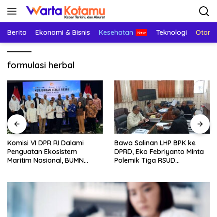
Langsung
ke
konten
Berita
Ekonomi & Bisnis
Kesehatan
Teknologi
Otomo
formulasi herbal
Komisi VI DPR RI Dalami
Bawa Salinan LHP BPK ke
Penguatan Ekosistem
DPRD, Eko Febriyanto Minta
Maritim Nasional, BUMN
Polemik Tiga RSUD
Strategis Dikumpulkan di
Diselesaikan Berdasarkan
Pelindo Surabaya
Data, Bukan Opini