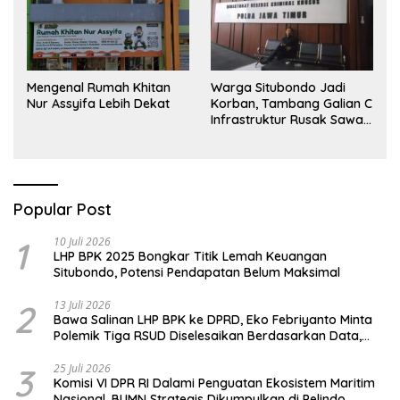
Mengenal Rumah Khitan
Warga Situbondo Jadi
Nur Assyifa Lebih Dekat
Korban, Tambang Galian C
Infrastruktur Rusak Sawah
Milik warga terdampak,
Air, dan Kesehatan warga
terimbas
Popular Post
1
10 Juli 2026
LHP BPK 2025 Bongkar Titik Lemah Keuangan
Situbondo, Potensi Pendapatan Belum Maksimal
2
13 Juli 2026
Bawa Salinan LHP BPK ke DPRD, Eko Febriyanto Minta
Polemik Tiga RSUD Diselesaikan Berdasarkan Data,
Bukan Opini
3
25 Juli 2026
Komisi VI DPR RI Dalami Penguatan Ekosistem Maritim
Nasional, BUMN Strategis Dikumpulkan di Pelindo