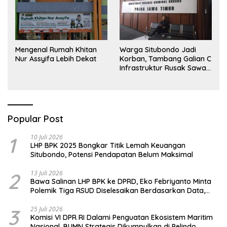
Mengenal Rumah Khitan
Warga Situbondo Jadi
Nur Assyifa Lebih Dekat
Korban, Tambang Galian C
Infrastruktur Rusak Sawah
Milik warga terdampak,
Air, dan Kesehatan warga
terimbas
Popular Post
1
10 Juli 2026
LHP BPK 2025 Bongkar Titik Lemah Keuangan
Situbondo, Potensi Pendapatan Belum Maksimal
2
13 Juli 2026
Bawa Salinan LHP BPK ke DPRD, Eko Febriyanto Minta
Polemik Tiga RSUD Diselesaikan Berdasarkan Data,
Bukan Opini
3
25 Juli 2026
Komisi VI DPR RI Dalami Penguatan Ekosistem Maritim
Nasional, BUMN Strategis Dikumpulkan di Pelindo