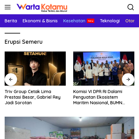
Langsung
ke
konten
Berita
Ekonomi & Bisnis
Kesehatan
Teknologi
Otomo
Erupsi Semeru
Triv Group Cetak Lima
Komisi VI DPR RI Dalami
Prestasi Besar, Gabriel Rey
Penguatan Ekosistem
Jadi Sorotan
Maritim Nasional, BUMN
Strategis Dikumpulkan di
Pelindo Surabaya