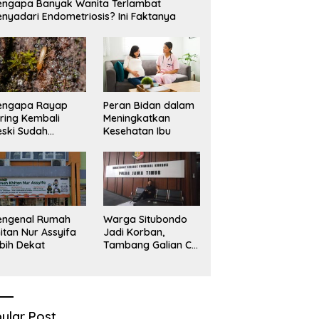
ngapa Banyak Wanita Terlambat
imal
S
nyadari Endometriosis? Ini Faktanya
engapa Rayap
Peran Bidan dalam
ring Kembali
Meningkatkan
ski Sudah
Kesehatan Ibu
basmi?
engenal Rumah
Warga Situbondo
itan Nur Assyifa
Jadi Korban,
bih Dekat
Tambang Galian C
Infrastruktur Rusak
Sawah Milik warga
terdampak, Air, dan
Kesehatan warga
terimbas
ular Post