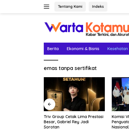
Langsung
Tentang Kami
Indeks
ke
konten
Berita
Ekonomi & Bisnis
Kesehatan
emas tanpa sertifikat
nggo-Besuki
Triv Group Cetak Lima Prestasi
Komisi V
pi Belum Dibuka:
Besar, Gabriel Rey Jadi
Penguata
 Penentu
Sorotan
Nasional