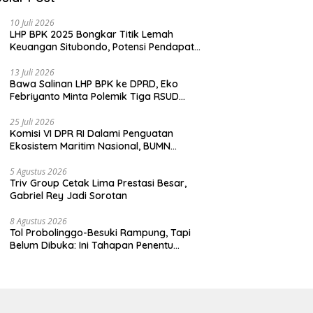
10 Juli 2026
LHP BPK 2025 Bongkar Titik Lemah
Keuangan Situbondo, Potensi Pendapatan
Belum Maksimal
13 Juli 2026
Bawa Salinan LHP BPK ke DPRD, Eko
Febriyanto Minta Polemik Tiga RSUD
Diselesaikan Berdasarkan Data, Bukan
Opini
25 Juli 2026
Komisi VI DPR RI Dalami Penguatan
Ekosistem Maritim Nasional, BUMN
Strategis Dikumpulkan di Pelindo
Surabaya
5 Agustus 2026
Triv Group Cetak Lima Prestasi Besar,
Gabriel Rey Jadi Sorotan
8 Agustus 2026
Tol Probolinggo-Besuki Rampung, Tapi
Belum Dibuka: Ini Tahapan Penentu
Operasional.