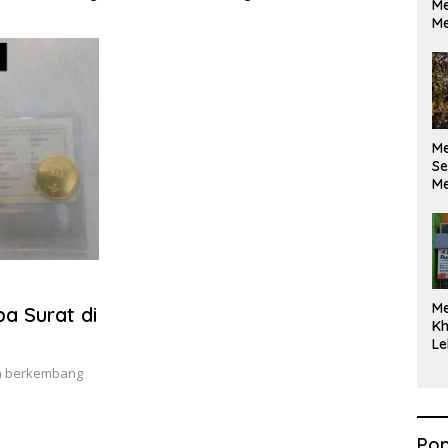
Me
kan di Pelindo
Diselesaikan Berdasarkan
Maks
Me
a
Data, Bukan Opini
M
Se
Me
Di
M
a Surat di
Kh
Le
kin berkembang
Pop