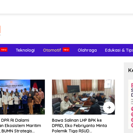
Teknologi
Otomotif
Olahraga
Edukasi & Tip
K
I DPR RI Dalami
Bawa Salinan LHP BPK ke
LHP B
n Ekosistem Maritim
DPRD, Eko Febriyanto Minta
Lema
, BUMN Strategis
Polemik Tiga RSUD
Pote