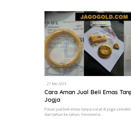
.
Dikumpul
Surabay
27 Mei 2025
Cara Aman Jual Beli Emas Tanp
Jogja
Pasar jual beli emas tanpa surat di Jogja sema
dari tahun ke tahun. Fenomena…