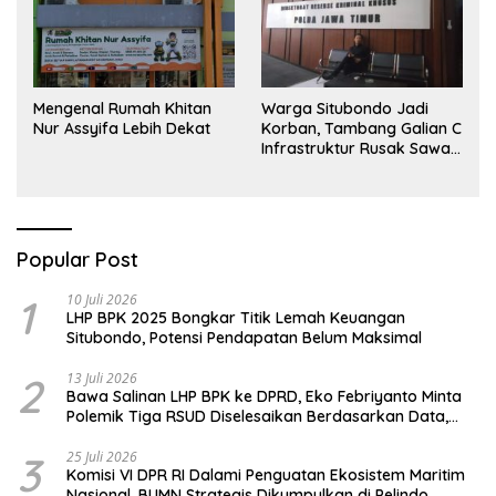
Mengenal Rumah Khitan
Warga Situbondo Jadi
Nur Assyifa Lebih Dekat
Korban, Tambang Galian C
Infrastruktur Rusak Sawah
Milik warga terdampak,
Air, dan Kesehatan warga
terimbas
Popular Post
1
10 Juli 2026
LHP BPK 2025 Bongkar Titik Lemah Keuangan
Situbondo, Potensi Pendapatan Belum Maksimal
2
13 Juli 2026
Bawa Salinan LHP BPK ke DPRD, Eko Febriyanto Minta
Polemik Tiga RSUD Diselesaikan Berdasarkan Data,
Bukan Opini
3
25 Juli 2026
Komisi VI DPR RI Dalami Penguatan Ekosistem Maritim
Nasional, BUMN Strategis Dikumpulkan di Pelindo