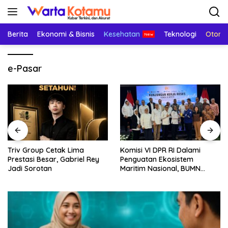
Langsung
ke
konten
Berita
Ekonomi & Bisnis
Kesehatan
Teknologi
Otomo
e-Pasar
Triv Group Cetak Lima
Komisi VI DPR RI Dalami
Prestasi Besar, Gabriel Rey
Penguatan Ekosistem
Jadi Sorotan
Maritim Nasional, BUMN
Strategis Dikumpulkan di
Pelindo Surabaya