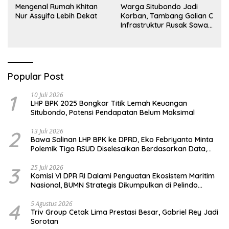
Mengenal Rumah Khitan
Warga Situbondo Jadi
Nur Assyifa Lebih Dekat
Korban, Tambang Galian C
Infrastruktur Rusak Sawah
Milik warga terdampak,
Air, dan Kesehatan warga
terimbas
Popular Post
1
10 Juli 2026
LHP BPK 2025 Bongkar Titik Lemah Keuangan
Situbondo, Potensi Pendapatan Belum Maksimal
2
13 Juli 2026
Bawa Salinan LHP BPK ke DPRD, Eko Febriyanto Minta
Polemik Tiga RSUD Diselesaikan Berdasarkan Data,
Bukan Opini
3
25 Juli 2026
Komisi VI DPR RI Dalami Penguatan Ekosistem Maritim
Nasional, BUMN Strategis Dikumpulkan di Pelindo
Surabaya
4
5 Agustus 2026
Triv Group Cetak Lima Prestasi Besar, Gabriel Rey Jadi
Sorotan