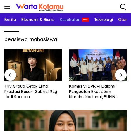
Langsung
ke
konten
Berita
Ekonomi & Bisnis
Kesehatan
Teknologi
Otomo
beasiswa mahasiswa
Triv Group Cetak Lima
Komisi VI DPR RI Dalami
Prestasi Besar, Gabriel Rey
Penguatan Ekosistem
Jadi Sorotan
Maritim Nasional, BUMN
Strategis Dikumpulkan di
Pelindo Surabaya