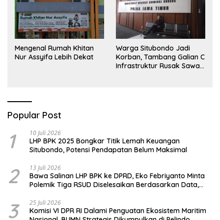
Mengenal Rumah Khitan
Warga Situbondo Jadi
Nur Assyifa Lebih Dekat
Korban, Tambang Galian C
Infrastruktur Rusak Sawah
Milik warga terdampak,
Air, dan Kesehatan warga
terimbas
Popular Post
1
10 Juli 2026
LHP BPK 2025 Bongkar Titik Lemah Keuangan
Situbondo, Potensi Pendapatan Belum Maksimal
2
13 Juli 2026
Bawa Salinan LHP BPK ke DPRD, Eko Febriyanto Minta
Polemik Tiga RSUD Diselesaikan Berdasarkan Data,
Bukan Opini
3
25 Juli 2026
Komisi VI DPR RI Dalami Penguatan Ekosistem Maritim
Nasional, BUMN Strategis Dikumpulkan di Pelindo