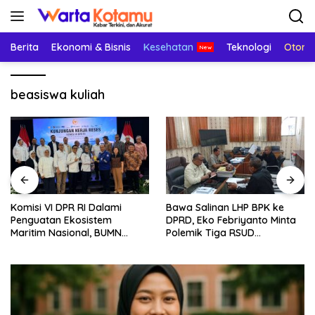
Langsung
ke
konten
Berita
Ekonomi & Bisnis
Kesehatan
Teknologi
Otomo
beasiswa kuliah
Komisi VI DPR RI Dalami
Bawa Salinan LHP BPK ke
Penguatan Ekosistem
DPRD, Eko Febriyanto Minta
Maritim Nasional, BUMN
Polemik Tiga RSUD
Strategis Dikumpulkan di
Diselesaikan Berdasarkan
Pelindo Surabaya
Data, Bukan Opini