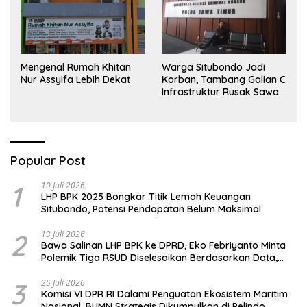
Mengenal Rumah Khitan
Warga Situbondo Jadi
Nur Assyifa Lebih Dekat
Korban, Tambang Galian C
Infrastruktur Rusak Sawah
Milik warga terdampak,
Air, dan Kesehatan warga
terimbas
Popular Post
1
10 Juli 2026
LHP BPK 2025 Bongkar Titik Lemah Keuangan
Situbondo, Potensi Pendapatan Belum Maksimal
2
13 Juli 2026
Bawa Salinan LHP BPK ke DPRD, Eko Febriyanto Minta
Polemik Tiga RSUD Diselesaikan Berdasarkan Data,
Bukan Opini
3
25 Juli 2026
Komisi VI DPR RI Dalami Penguatan Ekosistem Maritim
Nasional, BUMN Strategis Dikumpulkan di Pelindo