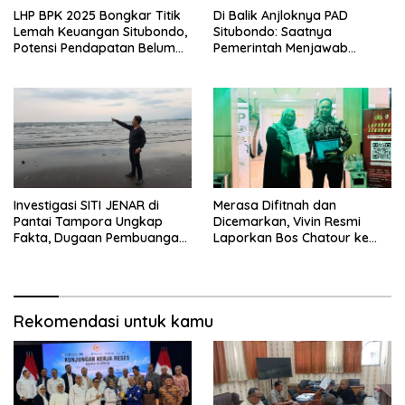
LHP BPK 2025 Bongkar Titik
Di Balik Anjloknya PAD
Lemah Keuangan Situbondo,
Situbondo: Saatnya
Potensi Pendapatan Belum
Pemerintah Menjawab
Maksimal
dengan Data, Bukan
Sekadar Narasi.
Investigasi SITI JENAR di
Merasa Difitnah dan
Pantai Tampora Ungkap
Dicemarkan, Vivin Resmi
Fakta, Dugaan Pembuangan
Laporkan Bos Chatour ke
Limbah Disebut Hoaks
Polda Jatim.
Rekomendasi untuk kamu