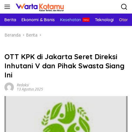
Langsung
ke
konten
Berita
Ekonomi & Bisnis
Kesehatan
Teknologi
Otomo
Beranda
Berita
OTT KPK di Jakarta Seret Direksi
Inhutani V dan Pihak Swasta Siang
Ini
Redaksi
13 Agustus 2025