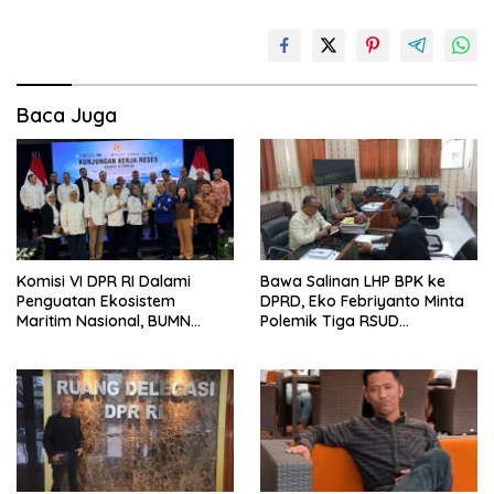
Baca Juga
Komisi VI DPR RI Dalami
Bawa Salinan LHP BPK ke
Penguatan Ekosistem
DPRD, Eko Febriyanto Minta
Maritim Nasional, BUMN
Polemik Tiga RSUD
Strategis Dikumpulkan di
Diselesaikan Berdasarkan
Pelindo Surabaya
Data, Bukan Opini