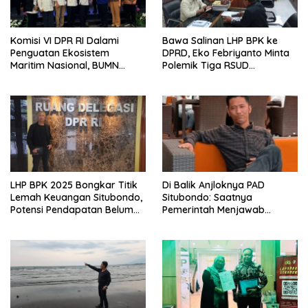
Komisi VI DPR RI Dalami
Bawa Salinan LHP BPK ke
Penguatan Ekosistem
DPRD, Eko Febriyanto Minta
Maritim Nasional, BUMN
Polemik Tiga RSUD
Strategis Dikumpulkan di
Diselesaikan Berdasarkan
Pelindo Surabaya
Data, Bukan Opini
LHP BPK 2025 Bongkar Titik
Di Balik Anjloknya PAD
Lemah Keuangan Situbondo,
Situbondo: Saatnya
Potensi Pendapatan Belum
Pemerintah Menjawab
Maksimal
dengan Data, Bukan
Sekadar Narasi.