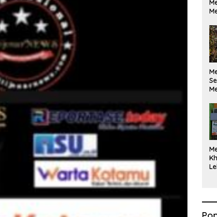
Me
Me
M
Se
Me
Di
M
Kh
Le
Pop