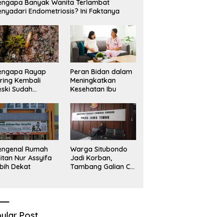
ngapa Banyak Wanita Terlambat
nyadari Endometriosis? Ini Faktanya
engapa Rayap
Peran Bidan dalam
ring Kembali
Meningkatkan
ski Sudah
Kesehatan Ibu
basmi?
engenal Rumah
Warga Situbondo
itan Nur Assyifa
Jadi Korban,
bih Dekat
Tambang Galian C
Infrastruktur Rusak
Sawah Milik warga
terdampak, Air, dan
Kesehatan warga
terimbas
ular Post