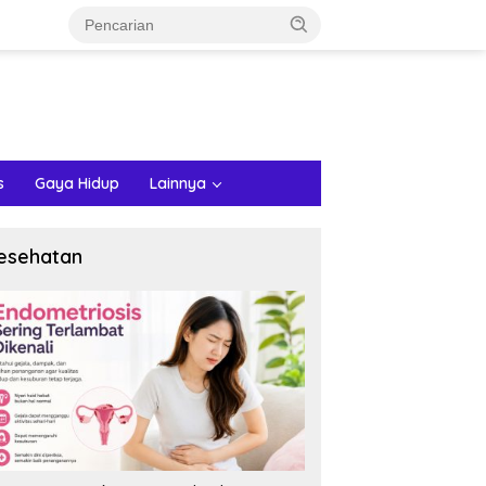
s
Gaya Hidup
Lainnya
esehatan