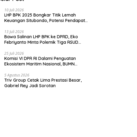
10 Juli 2026
LHP BPK 2025 Bongkar Titik Lemah
Keuangan Situbondo, Potensi Pendapatan
Belum Maksimal
13 Juli 2026
Bawa Salinan LHP BPK ke DPRD, Eko
Febriyanto Minta Polemik Tiga RSUD
Diselesaikan Berdasarkan Data, Bukan
Opini
25 Juli 2026
Komisi VI DPR RI Dalami Penguatan
Ekosistem Maritim Nasional, BUMN
Strategis Dikumpulkan di Pelindo
Surabaya
5 Agustus 2026
Triv Group Cetak Lima Prestasi Besar,
Gabriel Rey Jadi Sorotan