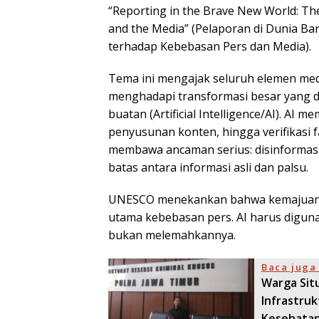
“Reporting in the Brave New World: The 
and the Media” (Pelaporan di Dunia B
terhadap Kebebasan Pers dan Media).
Tema ini mengajak seluruh elemen me
menghadapi transformasi besar yang d
buatan (Artificial Intelligence/AI). AI 
penyusunan konten, hingga verifikasi fak
membawa ancaman serius: disinformasi
batas antara informasi asli dan palsu.
UNESCO menekankan bahwa kemajuan t
utama kebebasan pers. AI harus diguna
bukan melemahkannya.
Baca juga 
Warga Sit
Infrastruk
Kesehatan