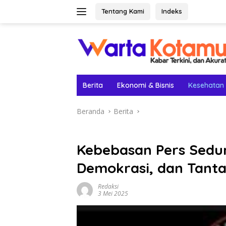
Langsung
Tentang Kami
Indeks
ke
konten
Berita
Ekonomi & Bisnis
Kesehatan
Beranda
Berita
Kebebasan Pers Sedun
Demokrasi, dan Tanta
Redaksi
3 Mei 2025