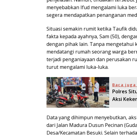
menyebabkan Ifud mengalami luka bera
segera mendapatkan penanganan medi
Situasi semakin rumit ketika Taufik d
fakta kepada ayahnya, Sam (50), denga
dengan pihak lain. Tanpa mengetahui 
mendatangi rumah seorang warga berna
terjadi penganiayaan dan perusakan r
turut mengalami luka-luka.
Baca juga 
Polres Sit
Aksi Keke
Data yang dihimpun menyebutkan, aksi k
dari Jalan Madura Dusun Pecinan (Guda
Desa/Kecamatan Besuki. Selain terhadap