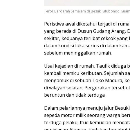
Teror Berdarah Semalam di Besuki Situbondo, Suami
Peristiwa awal diketahui terjadi di ruma
yang berada di Dusun Gudang Arang, 
sekitar, keduanya terlibat cekcok yang
dalam kondisi luka serius di dalam kam
sebelum meninggalkan rumah.
Usai kejadian di rumah, Taufik diduga 
kembali memicu keributan. Sejumlah s
mengamuk di sebuah Toko Madura, kem
di wilayah selatan. Pergerakan terse
beruntun dan tidak terduga.
Dalam pelariannya menuju jalur Besu
sepeda motor milik seorang warga bern
terduga pelaku, Ifud kemudian mendat
penjelasan. Namun, tindakan tersebut