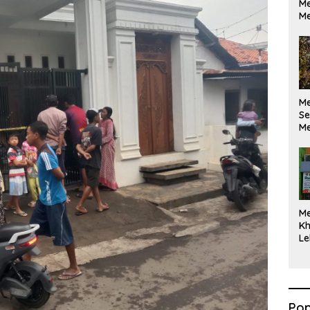
Me
Me
M
Se
Me
Di
M
Kh
Le
Pop