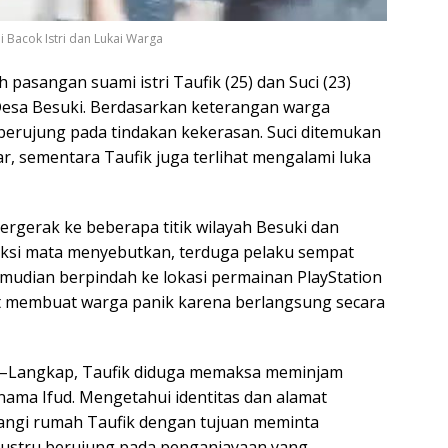
 Bacok Istri dan Lukai Warga
h pasangan suami istri Taufik (25) dan Suci (23)
Desa Besuki. Berdasarkan keterangan warga
 berujung pada tindakan kekerasan. Suci ditemukan
ar, sementara Taufik juga terlihat mengalami luka
bergerak ke beberapa titik wilayah Besuki dan
aksi mata menyebutkan, terduga pelaku sempat
udian berpindah ke lokasi permainan PlayStation
but membuat warga panik karena berlangsung secara
ki–Langkap, Taufik diduga memaksa meminjam
ama Ifud. Mengetahui identitas dan alamat
angi rumah Taufik dengan tujuan meminta
 justru berujung pada penganiayaan yang