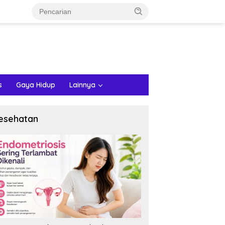
s
Gaya Hidup
Lainnya
esehatan