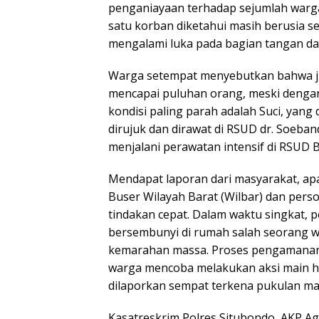
penganiayaan terhadap sejumlah warga
satu korban diketahui masih berusia se
mengalami luka pada bagian tangan da
Warga setempat menyebutkan bahwa ju
mencapai puluhan orang, meski dengan 
kondisi paling parah adalah Suci, yang 
dirujuk dan dirawat di RSUD dr. Soeban
menjalani perawatan intensif di RSUD B
Mendapat laporan dari masyarakat, apa
Buser Wilayah Barat (Wilbar) dan pers
tindakan cepat. Dalam waktu singkat,
bersembunyi di rumah salah seorang w
kemarahan massa. Proses pengamanan
warga mencoba melakukan aksi main ha
dilaporkan sempat terkena pukulan ma
Kasatreskrim Polres Situbondo, AKP