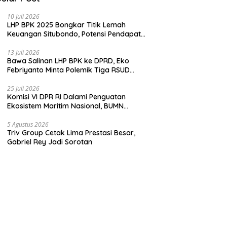
10 Juli 2026
LHP BPK 2025 Bongkar Titik Lemah
Keuangan Situbondo, Potensi Pendapatan
Belum Maksimal
13 Juli 2026
Bawa Salinan LHP BPK ke DPRD, Eko
Febriyanto Minta Polemik Tiga RSUD
Diselesaikan Berdasarkan Data, Bukan
Opini
25 Juli 2026
Komisi VI DPR RI Dalami Penguatan
Ekosistem Maritim Nasional, BUMN
Strategis Dikumpulkan di Pelindo
Surabaya
5 Agustus 2026
Triv Group Cetak Lima Prestasi Besar,
Gabriel Rey Jadi Sorotan