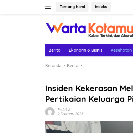
Langsung
Tentang Kami
Indeks
ke
konten
Berita
Ekonomi & Bisnis
Kesehatan
Beranda
Berita
Insiden Kekerasan Mel
Pertikaian Keluarga 
Redaksi
2 Februari 2026