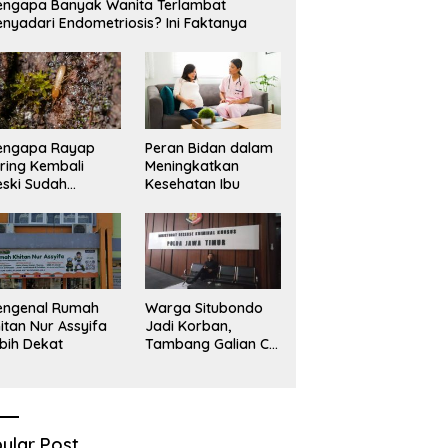
ngapa Banyak Wanita Terlambat
nyadari Endometriosis? Ini Faktanya
engapa Rayap
Peran Bidan dalam
ring Kembali
Meningkatkan
ski Sudah
Kesehatan Ibu
basmi?
engenal Rumah
Warga Situbondo
itan Nur Assyifa
Jadi Korban,
bih Dekat
Tambang Galian C
Infrastruktur Rusak
Sawah Milik warga
terdampak, Air, dan
Kesehatan warga
terimbas
ular Post