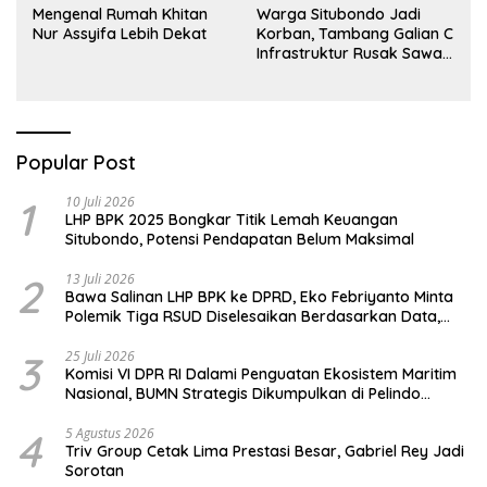
Mengenal Rumah Khitan
Warga Situbondo Jadi
Nur Assyifa Lebih Dekat
Korban, Tambang Galian C
Infrastruktur Rusak Sawah
Milik warga terdampak,
Air, dan Kesehatan warga
terimbas
Popular Post
1
10 Juli 2026
LHP BPK 2025 Bongkar Titik Lemah Keuangan
Situbondo, Potensi Pendapatan Belum Maksimal
2
13 Juli 2026
Bawa Salinan LHP BPK ke DPRD, Eko Febriyanto Minta
Polemik Tiga RSUD Diselesaikan Berdasarkan Data,
Bukan Opini
3
25 Juli 2026
Komisi VI DPR RI Dalami Penguatan Ekosistem Maritim
Nasional, BUMN Strategis Dikumpulkan di Pelindo
Surabaya
4
5 Agustus 2026
Triv Group Cetak Lima Prestasi Besar, Gabriel Rey Jadi
Sorotan