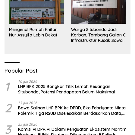
Mengenal Rumah Khitan
Warga Situbondo Jadi
Nur Assyifa Lebih Dekat
Korban, Tambang Galian C
Infrastruktur Rusak Sawah
Milik warga terdampak,
Air, dan Kesehatan warga
terimbas
Popular Post
1
10 Juli 2026
LHP BPK 2025 Bongkar Titik Lemah Keuangan
Situbondo, Potensi Pendapatan Belum Maksimal
2
13 Juli 2026
Bawa Salinan LHP BPK ke DPRD, Eko Febriyanto Minta
Polemik Tiga RSUD Diselesaikan Berdasarkan Data,
Bukan Opini
3
25 Juli 2026
Komisi VI DPR RI Dalami Penguatan Ekosistem Maritim
Nasional, BUMN Strategis Dikumpulkan di Pelindo