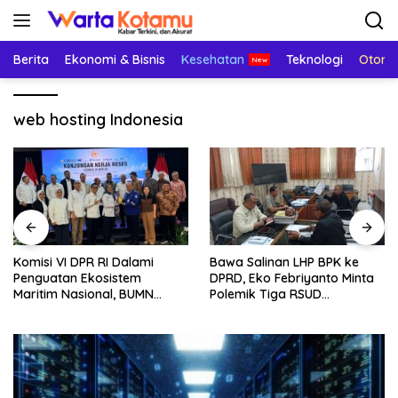
Langsung
ke
konten
Berita
Ekonomi & Bisnis
Kesehatan
Teknologi
Otomo
web hosting Indonesia
Komisi VI DPR RI Dalami
Bawa Salinan LHP BPK ke
Penguatan Ekosistem
DPRD, Eko Febriyanto Minta
Maritim Nasional, BUMN
Polemik Tiga RSUD
Strategis Dikumpulkan di
Diselesaikan Berdasarkan
Pelindo Surabaya
Data, Bukan Opini