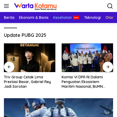
Langsung
ke
konten
Berita
Ekonomi & Bisnis
Kesehatan
Teknologi
Otomo
Update PUBG 2025
Triv Group Cetak Lima
Komisi VI DPR RI Dalami
Prestasi Besar, Gabriel Rey
Penguatan Ekosistem
Jadi Sorotan
Maritim Nasional, BUMN
Strategis Dikumpulkan di
Pelindo Surabaya