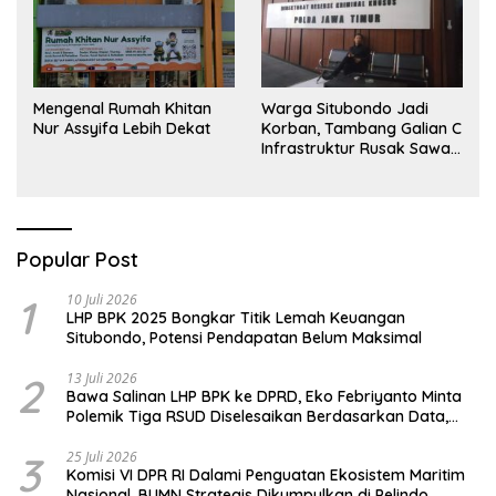
Mengenal Rumah Khitan
Warga Situbondo Jadi
Nur Assyifa Lebih Dekat
Korban, Tambang Galian C
Infrastruktur Rusak Sawah
Milik warga terdampak,
Air, dan Kesehatan warga
terimbas
Popular Post
1
10 Juli 2026
LHP BPK 2025 Bongkar Titik Lemah Keuangan
Situbondo, Potensi Pendapatan Belum Maksimal
2
13 Juli 2026
Bawa Salinan LHP BPK ke DPRD, Eko Febriyanto Minta
Polemik Tiga RSUD Diselesaikan Berdasarkan Data,
Bukan Opini
3
25 Juli 2026
Komisi VI DPR RI Dalami Penguatan Ekosistem Maritim
Nasional, BUMN Strategis Dikumpulkan di Pelindo