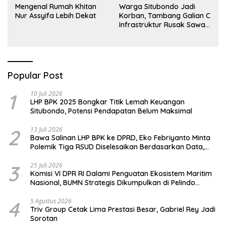
Mengenal Rumah Khitan
Warga Situbondo Jadi
Nur Assyifa Lebih Dekat
Korban, Tambang Galian C
Infrastruktur Rusak Sawah
Milik warga terdampak,
Air, dan Kesehatan warga
terimbas
Popular Post
1
10 Juli 2026
LHP BPK 2025 Bongkar Titik Lemah Keuangan
Situbondo, Potensi Pendapatan Belum Maksimal
2
13 Juli 2026
Bawa Salinan LHP BPK ke DPRD, Eko Febriyanto Minta
Polemik Tiga RSUD Diselesaikan Berdasarkan Data,
Bukan Opini
3
25 Juli 2026
Komisi VI DPR RI Dalami Penguatan Ekosistem Maritim
Nasional, BUMN Strategis Dikumpulkan di Pelindo
Surabaya
4
5 Agustus 2026
Triv Group Cetak Lima Prestasi Besar, Gabriel Rey Jadi
Sorotan