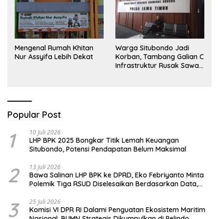
Mengenal Rumah Khitan
Warga Situbondo Jadi
Nur Assyifa Lebih Dekat
Korban, Tambang Galian C
Infrastruktur Rusak Sawah
Milik warga terdampak,
Air, dan Kesehatan warga
terimbas
Popular Post
1
10 Juli 2026
LHP BPK 2025 Bongkar Titik Lemah Keuangan
Situbondo, Potensi Pendapatan Belum Maksimal
2
13 Juli 2026
Bawa Salinan LHP BPK ke DPRD, Eko Febriyanto Minta
Polemik Tiga RSUD Diselesaikan Berdasarkan Data,
Bukan Opini
3
25 Juli 2026
Komisi VI DPR RI Dalami Penguatan Ekosistem Maritim
Nasional, BUMN Strategis Dikumpulkan di Pelindo