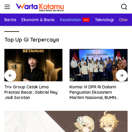
Langsung
ke
konten
Berita
Ekonomi & Bisnis
Kesehatan
Teknologi
Otomo
Top Up GI Terpercaya
Triv Group Cetak Lima
Komisi VI DPR RI Dalami
Prestasi Besar, Gabriel Rey
Penguatan Ekosistem
Jadi Sorotan
Maritim Nasional, BUMN
Strategis Dikumpulkan di
Pelindo Surabaya